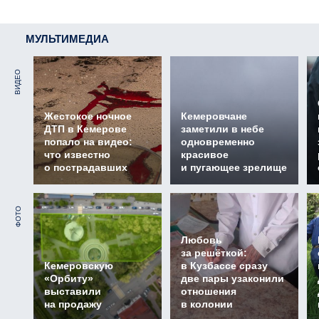
МУЛЬТИМЕДИА
ВИДЕО
Жестокое ночное
Кемеровчане
ДТП в Кемерове
заметили в небе
попало на видео:
одновременно
что известно
красивое
о пострадавших
и пугающее зрелище
ФОТО
Любовь
за решёткой:
Кемеровскую
в Кузбассе сразу
«Орбиту»
две пары узаконили
выставили
отношения
на продажу
в колонии