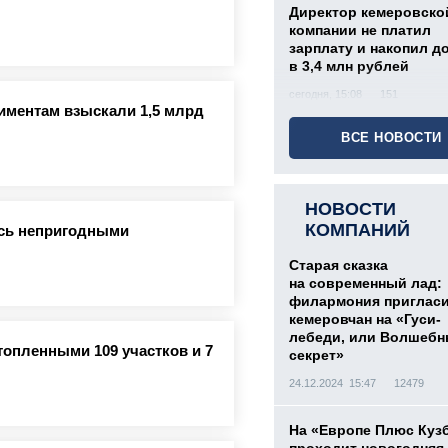
Директор кемеровско
компании не платил
зарплату и накопил д
в 3,4 млн рублей
сегодня, 15:08
151
лиментам взыскали 1,5 млрд
ВСЕ НОВОСТИ
НОВОСТИ
КОМПАНИЙ
ись непригодными
Старая сказка
на современный лад:
филармония приглас
кемеровчан на «Гуси-
лебеди, или Волшеб
топленными 109 участков и 7
секрет»
24.12.2024 15:47
12479
На «Европе Плюс Куз