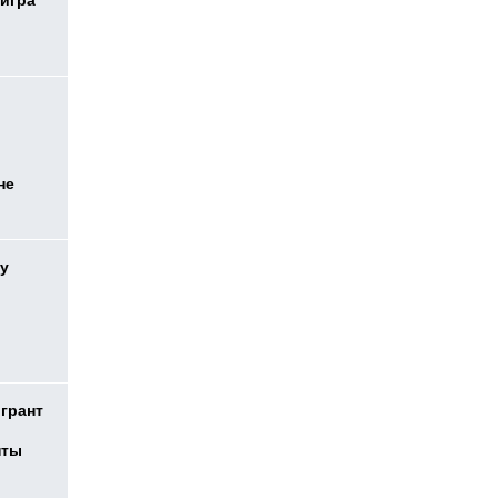
 игра
не
у
 грант
нты