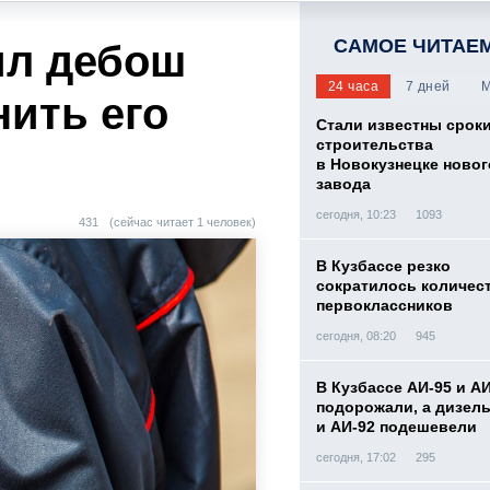
САМОЕ ЧИТАЕ
ил дебош
24 часа
7 дней
М
нить его
Стали известны срок
строительства
в Новокузнецке новог
завода
сегодня, 10:23
1093
431
(сейчас читает 1 человек)
В Кузбассе резко
сократилось количес
первоклассников
сегодня, 08:20
945
В Кузбассе АИ-95 и А
подорожали, а дизел
и АИ-92 подешевели
сегодня, 17:02
295