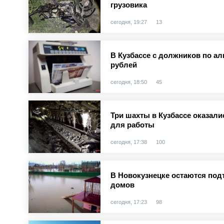
грузовика
сегодня, 19:27
13
В Кузбассе с должников по а
рублей
сегодня, 18:50
45
Три шахты в Кузбассе оказал
для работы
сегодня, 17:38
100
В Новокузнецке остаются под
домов
сегодня, 17:23
98