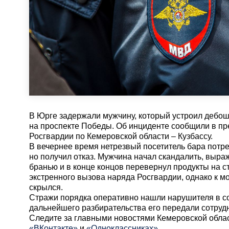
В Юрге задержали мужчину, который устроил дебош
на проспекте Победы. Об инциденте сообщили в п
Росгвардии по Кемеровской области – Кузбассу.
В вечернее время нетрезвый посетитель бара потре
но получил отказ. Мужчина начал скандалить, выра
бранью и в конце концов перевернул продукты на с
экстренного вызова наряда Росгвардии, однако к 
скрылся.
Стражи порядка оперативно нашли нарушителя в с
дальнейшего разбирательства его передали сотрудн
Cледите за главными новостями Кемеровской обла
«ВКонтакте»
и
«Одноклассниках»
.