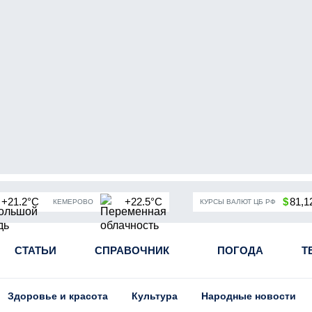
+21.2°C
+22.5°C
$
81,1
КЕМЕРОВО
КУРСЫ ВАЛЮТ ЦБ РФ
чная мобилизация в России
СТАТЬИ
СПРАВОЧНИК
Угольная промышленность Кузба
ПОГОДА
Т
Здоровье и красота
Культура
Народные новости