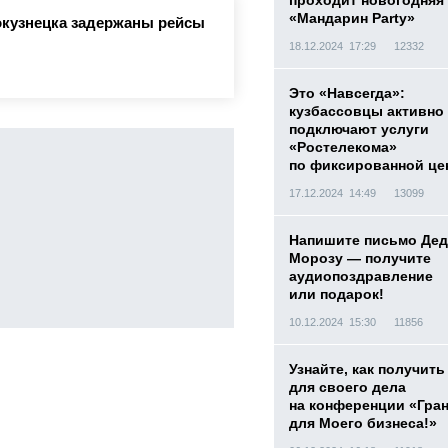
проходит новогодняя
«Мандарин Party»
окузнецка задержаны рейсы
18.12.2024 17:29
12332
Это «Навсегда»:
кузбассовцы активно
подключают услуги
«Ростелекома»
по фиксированной це
17.12.2024 14:49
13099
Напишите письмо Дед
Морозу — получите
аудиопоздравление
или подарок!
10.12.2024 15:30
11856
Узнайте, как получить
для своего дела
на конференции «Гра
для Моего бизнеса!»