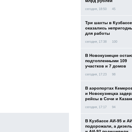
млрд рублей
сегодня, 18:50
45
Три шахты в Кузбассе
оказались непригодн
для работы
сегодня, 17:38
100
В Новокузнецке оста
подтопленными 109
участков и 7 домов
сегодня, 17:23
98
В аэропортах Кемеро
и Новокузнецка заде
рейсы в Сочи и Казан
сегодня, 17:17
94
В Кузбассе АИ-95 и А
подорожали, а дизел
и АИ-92 подешевели