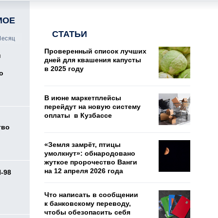
МОЕ
СТАТЬИ
есяц
Проверенный список лучших
и
дней для квашения капусты
в 2025 году
о
В июне маркетплейсы
перейдут на новую систему
оплаты в Кузбассе
тво
«Земля замрёт, птицы
умолкнут»: обнародовано
жуткое пророчество Ванги
на 12 апреля 2026 года
И-98
ь
Что написать в сообщении
к банковскому переводу,
чтобы обезопасить себя