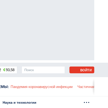
2
€
93,58
ВОЙТИ
сса
ЕМЫ
:
Пандемия коронавирусной инфекции
Частичная мобили
Наука и технологии