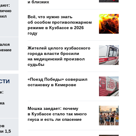
и близких
дают:
лично
рил
Всё, что нужно знать
об особом противопожарном
режиме в Кузбассе в 2026
году
ался
Жителей целого кузбасского
чение
города власти бросили
на медицинский произвол
судьбы
«Поезд Победы» совершил
СТИ
остановку в Кемерове
е:
ка
Мошка заедает: почему
в Кузбассе стало так много
гнуса и есть ли спасение
ов
и 1,5