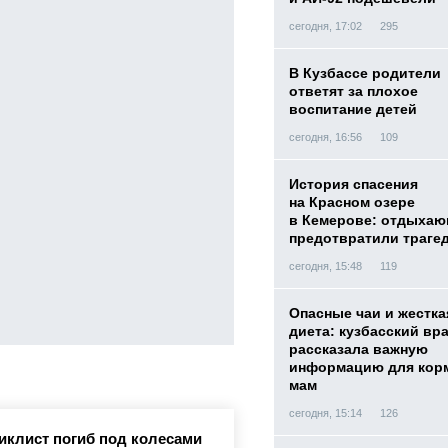
сегодня, 17:02
295
В Кузбассе родители
ответят за плохое
воспитание детей
сегодня, 16:56
109
История спасения
на Красном озере
в Кемерове: отдыха
предотвратили траге
сегодня, 15:48
119
Опасные чаи и жестка
диета: кузбасский вр
рассказала важную
информацию для кор
мам
сегодня, 15:14
126
иклист погиб под колесами