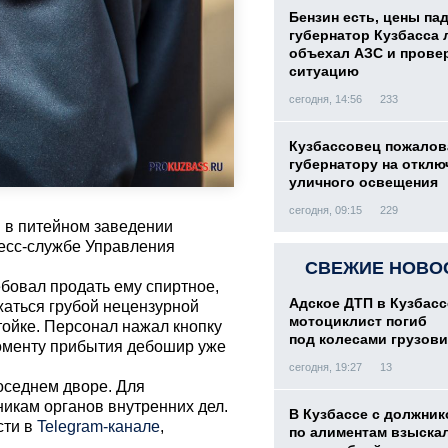
Бензин есть, цены па
губернатор Кузбасса 
объехал АЗС и прове
ситуацию
сегодня, 14:56
233
Кузбассовец пожалов
губернатору на отклю
уличного освещения
сегодня, 09:15
229
 в питейном заведении
ресс-службе Управления
СВЕЖИЕ НОВО
бовал продать ему спиртное,
Адское ДТП в Кузбасс
жаться грубой нецензурной
мотоциклист погиб
тойке. Персонал нажал кнопку
под колесами грузови
моменту прибытия дебошир уже
сегодня, 19:27
13
оседнем дворе. Для
икам органов внутренних дел.
В Кузбассе с должник
сти в
Telegram-канале
,
по алиментам взыскал