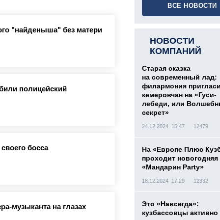
ВСЕ НОВОСТИ
го "найденыша" без матери
НОВОСТИ
КОМПАНИЙ
Старая сказка
на современный лад:
филармония приглас
збили полицейский
кемеровчан на «Гуси-
лебеди, или Волшеб
секрет»
24.12.2024 15:47
12479
 своего босса
На «Европе Плюс Куз
проходит новогодняя
«Мандарин Party»
18.12.2024 17:29
12332
Это «Навсегда»:
ра-музыканта на глазах
кузбассовцы активно