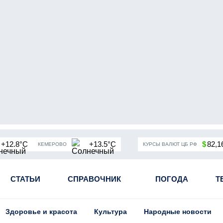
+12.8°C
+13.5°C
$
82,1
КЕМЕРОВО
КУРСЫ ВАЛЮТ ЦБ РФ
чная мобилизация в России
СТАТЬИ
СПРАВОЧНИК
Угольная промышленность Кузба
ПОГОДА
Т
Здоровье и красота
Культура
Народные новости