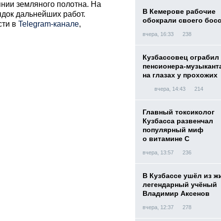
янии земляного полотна. На
В Кемерове рабочие
ядок дальнейших работ.
обокрали своего бос
сти в
Telegram-канале
,
вчера, 16:33
238
Кузбассовец ограбил
пенсионера-музыкант
на глазах у прохожих
вчера, 14:43
214
Главный токсиколог
Кузбасса развенчал
популярный миф
о витамине С
вчера, 13:57
236
В Кузбассе ушёл из ж
легендарный учёный
Владимир Аксенов
вчера, 12:37
278