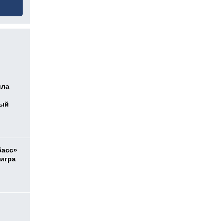
ила
ный
басс»
 игра