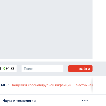
6
€
94,83
ВОЙТИ
сса
ЕМЫ
:
Пандемия коронавирусной инфекции
Частичная мобили
Наука и технологии