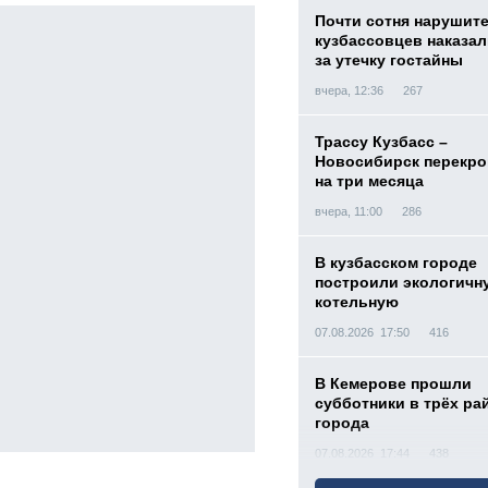
Почти сотня нарушит
кузбассовцев наказа
за утечку гостайны
вчера, 12:36
267
Трассу Кузбасс –
Новосибирск перекр
на три месяца
вчера, 11:00
286
В кузбасском городе
построили экологичн
котельную
07.08.2026 17:50
416
В Кемерове прошли
субботники в трёх ра
города
07.08.2026 17:44
438