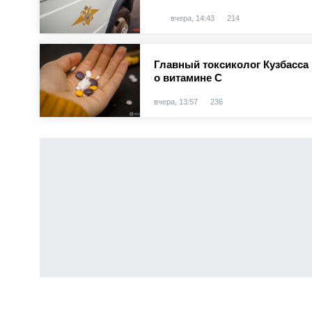
вчера, 14:43
214
Главный токсиколог Кузбасс
о витамине С
вчера, 13:57
236