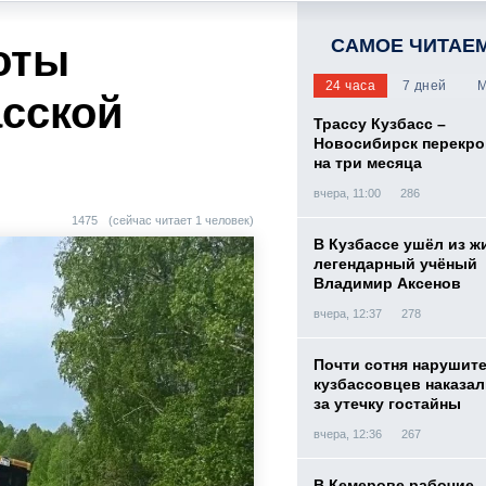
САМОЕ ЧИТАЕ
оты
24 часа
7 дней
М
асской
Трассу Кузбасс –
Новосибирск перекр
на три месяца
вчера, 11:00
286
1475
(сейчас читает 1 человек)
В Кузбассе ушёл из ж
легендарный учёный
Владимир Аксенов
вчера, 12:37
278
Почти сотня нарушит
кузбассовцев наказа
за утечку гостайны
вчера, 12:36
267
В Кемерове рабочие