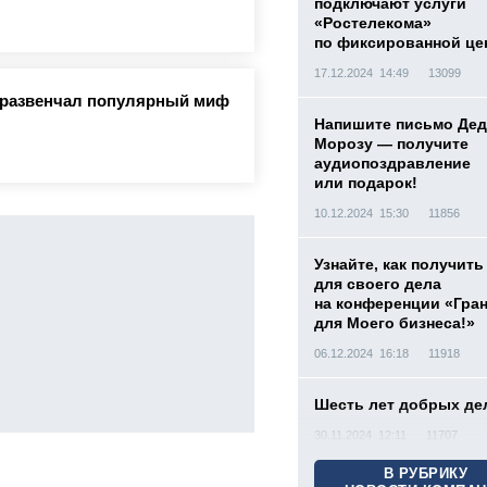
подключают услуги
«Ростелекома»
по фиксированной це
17.12.2024 14:49
13099
а развенчал популярный миф
Напишите письмо Дед
Морозу — получите
аудиопоздравление
или подарок!
10.12.2024 15:30
11856
Узнайте, как получить
для своего дела
на конференции «Гра
для Моего бизнеса!»
06.12.2024 16:18
11918
Шесть лет добрых де
30.11.2024 12:11
11707
В РУБРИКУ