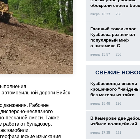
обокрали своего бос
вчера, 16:33
238
Главный токсиколог
Кузбасса развенчал
популярный миф
о витамине С
вчера, 13:57
236
СВЕЖИЕ НОВО
Кузбассовцы спасли
 выполнения
крошечного "найден
 автомобильной дороги Бийск
без матери из тайги
вчера, 18:48
196
с движения. Рабочие
 дисперсно-несвязного
но-песчаной смеси. Также
В Кемерове две дебо
избили полицейский
е работают бульдозер,
 автомобили.
вчера, 17:35
221
 геофизические изыскания