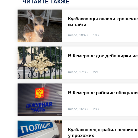
ЧИТАЙТЕ ТАКЖЕ
Кузбассовцы спасли крошечно
из тайги
вчера, 18:48
196
В Кемерове две дебоширки и
вчера, 17:35
221
В Кемерове рабочие обокрали
вчера, 16:33
238
Кузбассовец ограбил пенсионе
у прохожих