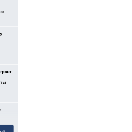
не
у
 грант
нты
л