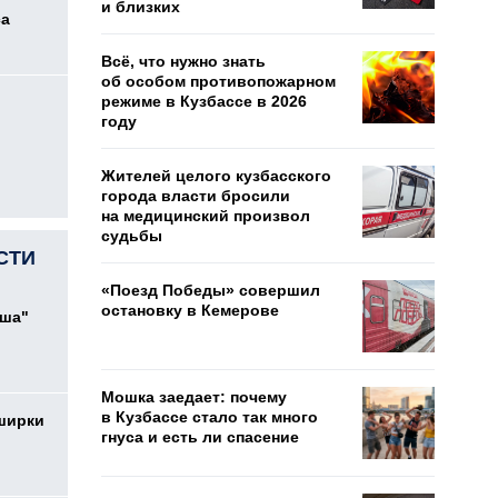
и близких
са
Всё, что нужно знать
об особом противопожарном
режиме в Кузбассе в 2026
году
Жителей целого кузбасского
города власти бросили
на медицинский произвол
судьбы
СТИ
«Поезд Победы» совершил
остановку в Кемерове
ыша"
Мошка заедает: почему
в Кузбассе стало так много
ширки
гнуса и есть ли спасение