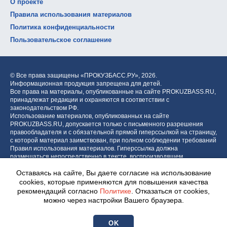
О проекте
Правила использования материалов
Политика конфиденциальности
Пользовательское соглашение
© Все права защищены «ПРОКУЗБАСС.РУ»,
2026.
Информационная продукция запрещена для детей.
Все права на материалы, опубликованные на сайте PROKUZBASS.RU,
принадлежат редакции и охраняются в соответствии с
законодательством РФ.
Использование материалов, опубликованных на сайте
PROKUZBASS.RU, допускается только с письменного разрешения
правообладателя и с обязательной прямой гиперссылкой на страницу,
с которой материал заимствован, при полном соблюдении требований
Правил использования материалов. Гиперссылка должна
размещаться непосредственно в тексте, воспроизводящем
оригинальный материал PROKUZBASS.RU, до или после цитируемого
Оставаясь на сайте, Вы даете согласие на использование
блока.
cookies, которые применяются для повышения качества
рекомендаций согласно
Политике
. Отказаться от cookies,
можно через настройки Вашего браузера.
Разработка портала:
Центр интернет-проектов «МОЁ!»
OK