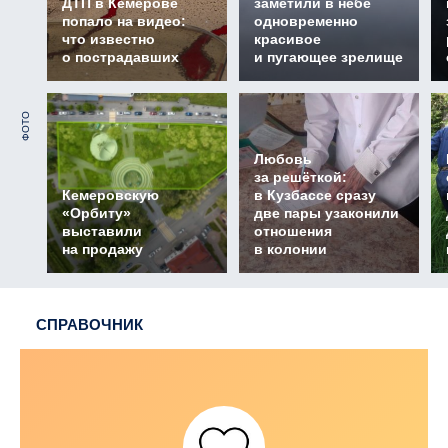
ДТП в Кемерове
заметили в небе
попало на видео:
одновременно
что известно
красивое
о пострадавших
и пугающее зрелище
ФОТО
Любовь
за решёткой:
Кемеровскую
в Кузбассе сразу
«Орбиту»
две пары узаконили
выставили
отношения
на продажу
в колонии
СПРАВОЧНИК