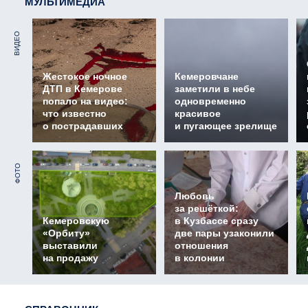
МУЛЬТИМЕДИА
ВИДЕО
Жестокое ночное
Кемеровчане
ДТП в Кемерове
заметили в небе
попало на видео:
одновременно
что известно
красивое
о пострадавших
и пугающее зрелище
ФОТО
Любовь
за решёткой:
Кемеровскую
в Кузбассе сразу
«Орбиту»
две пары узаконили
выставили
отношения
на продажу
в колонии