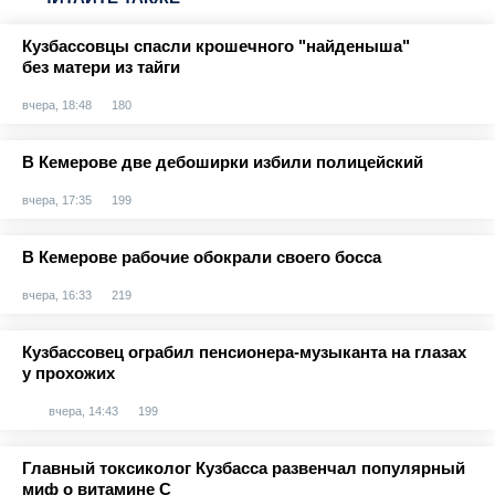
Кузбассовцы спасли крошечного "найденыша"
без матери из тайги
вчера, 18:48
180
В Кемерове две дебоширки избили полицейский
вчера, 17:35
199
В Кемерове рабочие обокрали своего босса
вчера, 16:33
219
Кузбассовец ограбил пенсионера-музыканта на глазах
у прохожих
вчера, 14:43
199
Главный токсиколог Кузбасса развенчал популярный
миф о витамине С