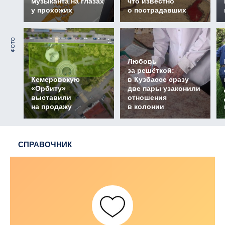
музыканта на глазах
что известно
у прохожих
о пострадавших
ФОТО
Любовь
за решёткой:
Кемеровскую
в Кузбассе сразу
«Орбиту»
две пары узаконили
выставили
отношения
на продажу
в колонии
СПРАВОЧНИК