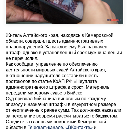
Житель Алтайского края, находясь в Кемеровской
области, совершил шесть административных
правонарушений. За каждое ему был назначен
штраф, однако в установленный срок мужчина деньги
не перечислил.
Как сообщает управление по обеспечению
деятельности мировых судей Алтайского края,
в отношении нарушителя составили шесть
протоколов по статье КоАП РФ «Неуплата
административного штрафа в срок». Материалы
передали мировому судье в Бийске.
Суд признал бийчанина виновным по каждому
эпизоду и назначил штрафы в двукратном размере
от неоплаченных ранее сумм. Так должника наказали
за нежелание вовремя рассчитываться с бюджетом.
Cледите за главными новостями Кемеровской
области в
Telegram-канале
,
«ВКонтакте»
и