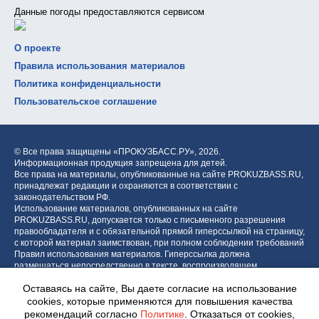
Данные погоды предоставляются сервисом
О проекте
Правила использования материалов
Политика конфиденциальности
Пользовательское соглашение
© Все права защищены «ПРОКУЗБАСС.РУ»,
2026.
Информационная продукция запрещена для детей.
Все права на материалы, опубликованные на сайте PROKUZBASS.RU,
принадлежат редакции и охраняются в соответствии с
законодательством РФ.
Использование материалов, опубликованных на сайте
PROKUZBASS.RU, допускается только с письменного разрешения
правообладателя и с обязательной прямой гиперссылкой на страницу,
с которой материал заимствован, при полном соблюдении требований
Правил использования материалов. Гиперссылка должна
размещаться непосредственно в тексте, воспроизводящем
оригинальный материал PROKUZBASS.RU, до или после цитируемого
Оставаясь на сайте, Вы даете согласие на использование
блока.
cookies, которые применяются для повышения качества
рекомендаций согласно
Политике
. Отказаться от cookies,