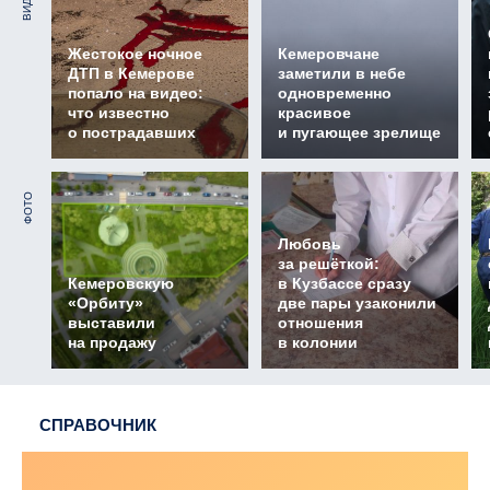
ВИДЕО
Жестокое ночное
Кемеровчане
ДТП в Кемерове
заметили в небе
попало на видео:
одновременно
что известно
красивое
о пострадавших
и пугающее зрелище
ФОТО
Любовь
за решёткой:
Кемеровскую
в Кузбассе сразу
«Орбиту»
две пары узаконили
выставили
отношения
на продажу
в колонии
СПРАВОЧНИК