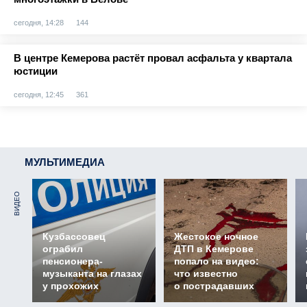
сегодня, 14:28
144
В центре Кемерова растёт провал асфальта у квартала
юстиции
сегодня, 12:45
361
МУЛЬТИМЕДИА
ВИДЕО
Кузбассовец
Жестокое ночное
ограбил
ДТП в Кемерове
пенсионера-
попало на видео:
музыканта на глазах
что известно
у прохожих
о пострадавших