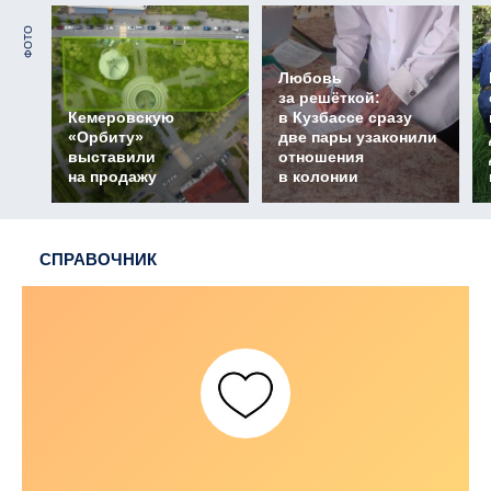
ФОТО
Любовь
за решёткой:
Кемеровскую
в Кузбассе сразу
«Орбиту»
две пары узаконили
выставили
отношения
на продажу
в колонии
СПРАВОЧНИК