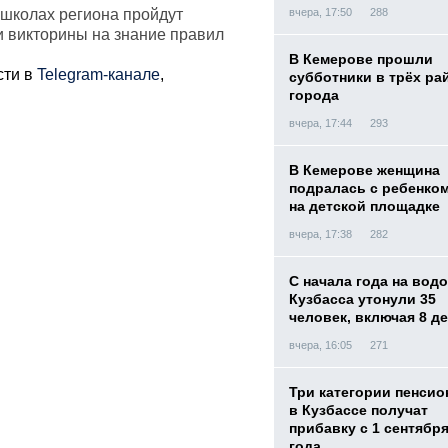
ошколах региона пройдут
вчера, 17:50
288
и викторины на знание правил
В Кемерове прошли
сти в
Telegram-канале
,
субботники в трёх ра
города
вчера, 17:44
293
В Кемерове женщина
подралась с ребенко
на детской площадке
вчера, 17:38
282
С начала года на вод
Кузбасса утонули 35
человек, включая 8 д
вчера, 16:05
271
Три категории пенси
в Кузбассе получат
прибавку с 1 сентября
года