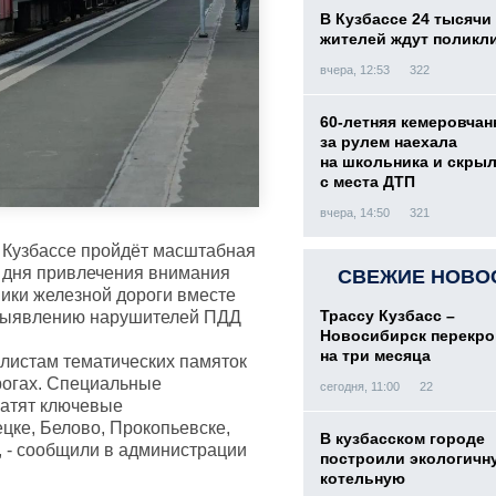
В Кузбассе 24 тысячи
жителей ждут поликл
вчера, 12:53
322
60-летняя кемеровчан
за рулем наехала
на школьника и скры
с места ДТП
вчера, 14:50
321
 Кузбассе пройдёт масштабная
 дня привлечения внимания
СВЕЖИЕ НОВО
ники железной дороги вместе
Трассу Кузбасс –
 выявлению нарушителей ПДД
Новосибирск перекр
на три месяца
илистам тематических памяток
рогах. Специальные
сегодня, 11:00
22
ватят ключевые
цке, Белово, Прокопьевске,
В кузбасском городе
, - сообщили в администрации
построили экологичн
котельную