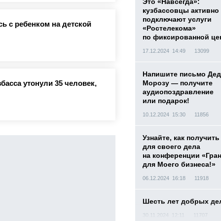
Это «Навсегда»:
кузбассовцы активно
подключают услуги
ь с ребенком на детской
«Ростелекома»
по фиксированной це
17.12.2024 14:49
13099
Напишите письмо Дед
басса утонули 35 человек,
Морозу — получите
аудиопоздравление
или подарок!
10.12.2024 15:30
11856
Узнайте, как получить
для своего дела
на конференции «Гра
для Моего бизнеса!»
06.12.2024 16:18
11918
Шесть лет добрых де
30.11.2024 12:11
11707