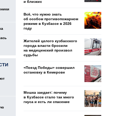
и близких
иники
Всё, что нужно знать
об особом противопожарном
режиме в Кузбассе в 2026
году
ка
лась
Жителей целого кузбасского
города власти бросили
на медицинский произвол
судьбы
СТИ
«Поезд Победы» совершил
остановку в Кемерове
оют
Мошка заедает: почему
в Кузбассе стало так много
гнуса и есть ли спасение
ую