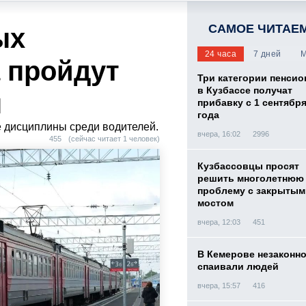
САМОЕ ЧИТАЕ
ых
24 часа
7 дней
М
а пройдут
Три категории пенси
в Кузбассе получат
ы
прибавку с 1 сентября
года
 дисциплины среди водителей.
вчера, 16:02
2996
455
(сейчас читает 1 человек)
Кузбассовцы просят
решить многолетнюю
проблему с закрытым
мостом
вчера, 12:03
451
В Кемерове незаконн
спаивали людей
вчера, 15:57
416