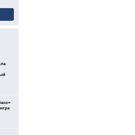
ила
ный
басс»
 игра