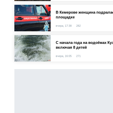
В Кемерове женщина подралас
площадке
вчера, 17:38
282
С начала года на водоёмах Куз
включая 8 детей
вчера, 16:05
271