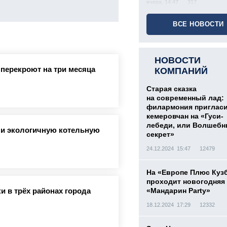
вчера, 14:47
317
ВСЕ НОВОСТИ
НОВОСТИ
 перекроют на три месяца
КОМПАНИЙ
Старая сказка
на современный лад:
филармония приглас
кемеровчан на «Гуси-
лебеди, или Волшеб
ли экологичную котельную
секрет»
24.12.2024 15:47
12479
На «Европе Плюс Куз
проходит новогодняя
и в трёх районах города
«Мандарин Party»
18.12.2024 17:29
12332