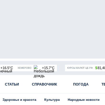
+16.5°C
+15.7°C
$
81,4
КЕМЕРОВО
КУРСЫ ВАЛЮТ ЦБ РФ
чная мобилизация в России
СТАТЬИ
СПРАВОЧНИК
Угольная промышленность Кузба
ПОГОДА
Т
Здоровье и красота
Культура
Народные новости