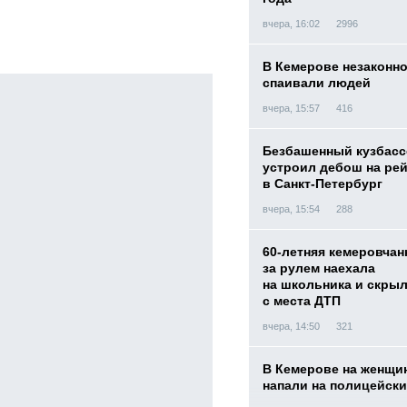
вчера, 16:02
2996
В Кемерове незаконн
спаивали людей
вчера, 15:57
416
Безбашенный кузбас
устроил дебош на ре
в Санкт-Петербург
вчера, 15:54
288
60-летняя кемеровчан
за рулем наехала
на школьника и скры
с места ДТП
вчера, 14:50
321
В Кемерове на женщи
напали на полицейск