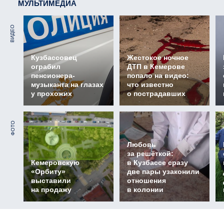
МУЛЬТИМЕДИА
ВИДЕО
Кузбассовец
Жестокое ночное
ограбил
ДТП в Кемерове
пенсионера-
попало на видео:
музыканта на глазах
что известно
у прохожих
о пострадавших
ФОТО
Любовь
за решёткой:
Кемеровскую
в Кузбассе сразу
«Орбиту»
две пары узаконили
выставили
отношения
на продажу
в колонии