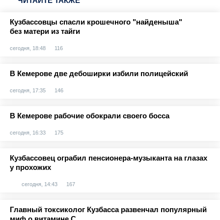
ЧИТАЙТЕ ТАКЖЕ
Кузбассовцы спасли крошечного "найденыша"
без матери из тайги
сегодня, 18:48
116
В Кемерове две дебоширки избили полицейский
сегодня, 17:35
146
В Кемерове рабочие обокрали своего босса
сегодня, 16:33
175
Кузбассовец ограбил пенсионера-музыканта на глазах
у прохожих
сегодня, 14:43
167
Главный токсиколог Кузбасса развенчал популярный
миф о витамине С