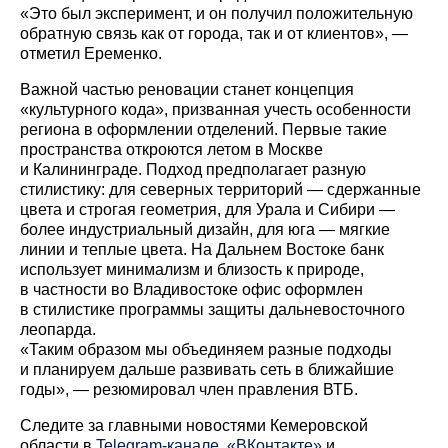
«Это был эксперимент, и он получил положительную
обратную связь как от города, так и от клиентов», —
отметил Еременко.
Важной частью реновации станет концепция
«культурного кода», призванная учесть особенности
региона в оформлении отделений. Первые такие
пространства откроются летом в Москве
и Калининграде. Подход предполагает разную
стилистику: для северных территорий — сдержанные
цвета и строгая геометрия, для Урала и Сибири —
более индустриальный дизайн, для юга — мягкие
линии и теплые цвета. На Дальнем Востоке банк
использует минимализм и близость к природе,
в частности во Владивостоке офис оформлен
в стилистике программы защиты дальневосточного
леопарда.
«Таким образом мы объединяем разные подходы
и планируем дальше развивать сеть в ближайшие
годы», — резюмировал член правления ВТБ.
Cледите за главными новостями Кемеровской
области в
Telegram-канале
,
«ВКонтакте»
и