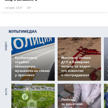
сегодня, 13:57
187
МУЛЬТИМЕДИА
ВИДЕО
Кузбассовец
Жестокое ночное
ограбил
ДТП в Кемерове
пенсионера-
попало на видео:
музыканта на глазах
что известно
у прохожих
о пострадавших
ФОТО
Любовь
за решёткой: