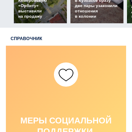
Кемеровскую
в Кузбассе сразу
«Орбиту»
две пары узаконили
выставили
отношения
на продажу
в колонии
СПРАВОЧНИК
МЕРЫ СОЦИАЛЬНОЙ
ПОДДЕРЖКИ