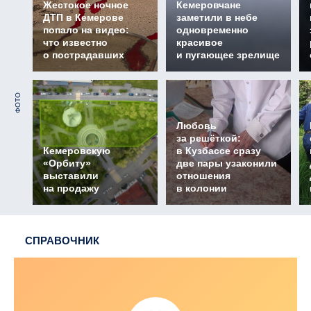
Жестокое ночное
Кемеровчане
ДТП в Кемерове
заметили в небе
попало на видео:
одновременно
что известно
красивое
о пострадавших
и пугающее зрелище
ФОТО
Любовь
за решёткой:
Кемеровскую
в Кузбассе сразу
«Орбиту»
две пары узаконили
выставили
отношения
на продажу
в колонии
СПРАВОЧНИК