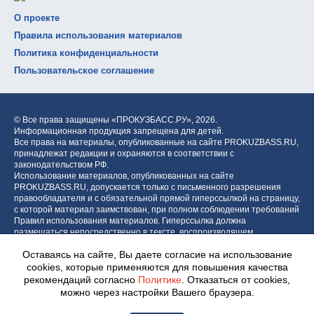
О проекте
Правила использования материалов
Политика конфиденциальности
Пользовательское соглашение
© Все права защищены «ПРОКУЗБАСС.РУ»,
2026.
Информационная продукция запрещена для детей.
Все права на материалы, опубликованные на сайте PROKUZBASS.RU,
принадлежат редакции и охраняются в соответствии с
законодательством РФ.
Использование материалов, опубликованных на сайте
PROKUZBASS.RU, допускается только с письменного разрешения
правообладателя и с обязательной прямой гиперссылкой на страницу,
с которой материал заимствован, при полном соблюдении требований
Правил использования материалов. Гиперссылка должна
размещаться непосредственно в тексте, воспроизводящем
оригинальный материал PROKUZBASS.RU, до или после цитируемого
Оставаясь на сайте, Вы даете согласие на использование
блока.
cookies, которые применяются для повышения качества
рекомендаций согласно
Политике
. Отказаться от cookies,
можно через настройки Вашего браузера.
Разработка портала: