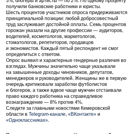
3%, блогеры и артисты — по 2%. По одному проценту
получили банковские работники и юристы.
Шесть процентов участников опроса придерживаются
принципиальной позиции: любой добросовестный
труд заслуживает достойной оплаты. Семь процентов
горожан указали на другие профессии — аудиторов,
водителей, косметологов, маркетологов,
стоматологов, репетиторов, продавцов
и экономистов. Каждый пятый респондент не смог
определиться с ответом.
Опрос выявил и характерные гендерные различия во
взглядах. Мужчины значительно чаще указывали
на завышенные доходы чиновников, депутатов,
менеджеров и руководителей. Женщины же в первую
очередь критиковали заработки футболистов
и блогеров, а также вдвое чаще мужчин отстаивали
право каждого работника на справедливое
вознаграждение — 8% против 4%.
Cледите за главными новостями Кемеровской
области в
Telegram-канале
,
«ВКонтакте»
и
«Одноклассниках»
.