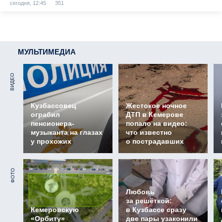
сегодня, 12:45
351
МУЛЬТИМЕДИА
ВИДЕО
Кузбассовец
Жестокое ночное
ограбил
ДТП в Кемерове
пенсионера-
попало на видео:
музыканта на глазах
что известно
у прохожих
о пострадавших
ФОТО
Любовь
за решёткой:
Кемеровскую
в Кузбассе сразу
«Орбиту»
две пары узаконили