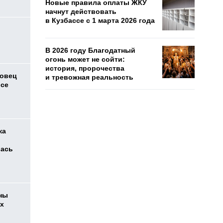
Новые правила оплаты ЖКУ
начнут действовать
в Кузбассе с 1 марта 2026 года
о
В 2026 году Благодатный
огонь может не сойти:
история, пророчества
совец
и тревожная реальность
йсе
ка
лась
ны
их