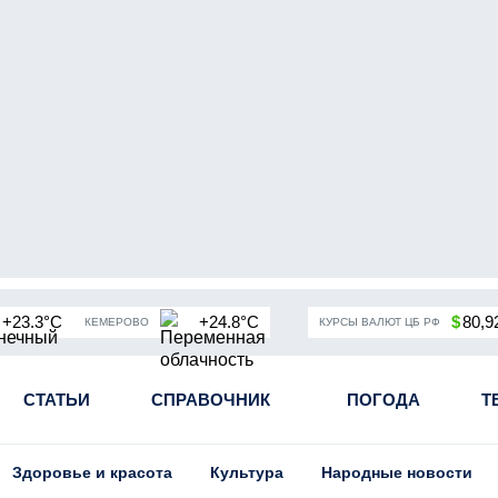
+23.3°C
+24.8°C
$
80,9
КЕМЕРОВО
КУРСЫ ВАЛЮТ ЦБ РФ
чная мобилизация в России
СТАТЬИ
СПРАВОЧНИК
Угольная промышленность Кузба
ПОГОДА
Т
Здоровье и красота
Культура
Народные новости