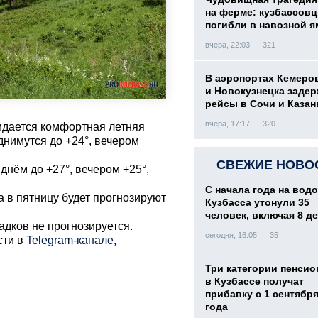
на ферме: кузбассов
погибли в навозной я
вчера, 22:03
321
В аэропортах Кемеро
и Новокузнецка заде
рейсы в Сочи и Казан
вчера, 17:17
320
жидается комфортная летняя
днимутся до +24°, вечером
СВЕЖИЕ НОВО
 днём до +27°, вечером +25°,
С начала года на вод
 а в пятницу будет прогнозируют
Кузбасса утонули 35
человек, включая 8 д
адков не прогнозируется.
сегодня, 16:05
35
сти в
Telegram-канале
,
Три категории пенси
в Кузбассе получат
прибавку с 1 сентября
года