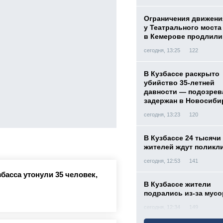
Ограничения движени
у Театрального моста
в Кемерове продлили
сегодня, 13:25
122
В Кузбассе раскрыто
убийство 35-летней
давности — подозре
задержан в Новосиби
сегодня, 13:23
120
В Кузбассе 24 тысячи
жителей ждут поликл
сегодня, 12:53
141
басса утонули 35 человек,
В Кузбассе жители
подрались из-за мусо
сегодня, 12:34
149