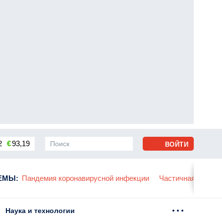
2
€
93,19
ВОЙТИ
сса
ЕМЫ
:
Пандемия коронавирусной инфекции
Частичная мобили
Наука и технологии