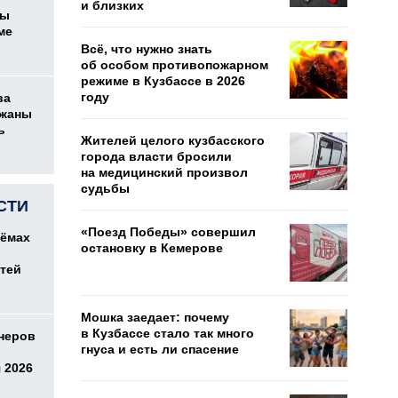
и близких
цы
ме
Всё, что нужно знать
об особом противопожарном
режиме в Кузбассе в 2026
году
ва
ржаны
ь
Жителей целого кузбасского
города власти бросили
на медицинский произвол
судьбы
СТИ
«Поезд Победы» совершил
оёмах
остановку в Кемерове
етей
Мошка заедает: почему
в Кузбассе стало так много
онеров
гнуса и есть ли спасение
 2026