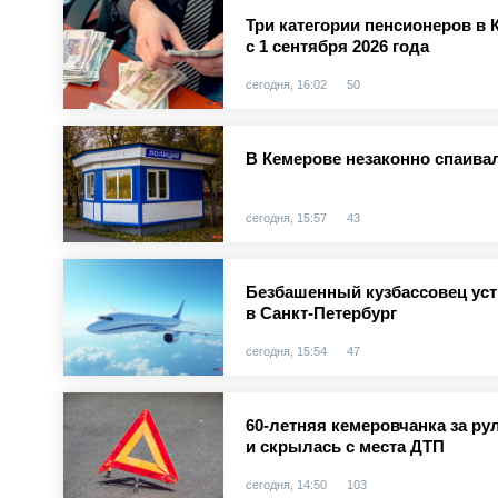
Три категории пенсионеров в 
с 1 сентября 2026 года
сегодня, 16:02
50
В Кемерове незаконно спаива
сегодня, 15:57
43
Безбашенный кузбассовец уст
в Санкт-Петербург
сегодня, 15:54
47
60-летняя кемеровчанка за ру
и скрылась с места ДТП
сегодня, 14:50
103