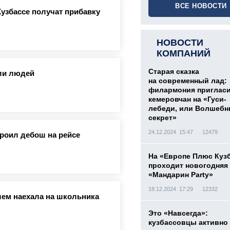
ВСЕ НОВОСТИ
Кузбассе получат прибавку
НОВОСТИ
КОМПАНИЙ
Старая сказка
ли людей
на современный лад:
филармония приглас
кемеровчан на «Гуси-
лебеди, или Волшеб
секрет»
24.12.2024 15:47
12479
роил дебош на рейсе
На «Европе Плюс Куз
проходит новогодняя
«Мандарин Party»
18.12.2024 17:29
12332
лем наехала на школьника
Это «Навсегда»:
кузбассовцы активно