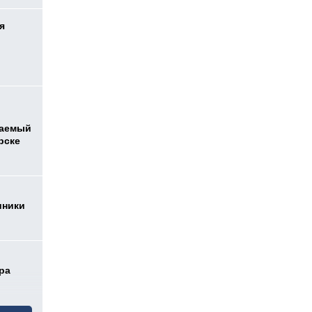
я
ваемый
рске
иники
ра