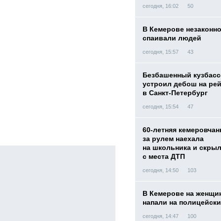
сегодня, 16:02
50
В Кемерове незаконн
спаивали людей
сегодня, 15:57
43
Безбашенный кузбас
устроил дебош на ре
в Санкт-Петербург
сегодня, 15:54
47
60-летняя кемеровчан
за рулем наехала
на школьника и скры
с места ДТП
сегодня, 14:50
103
В Кемерове на женщи
напали на полицейск
сегодня, 14:47
100