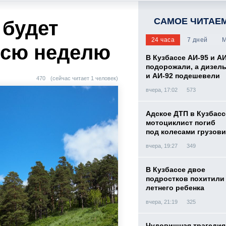
САМОЕ ЧИТАЕ
 будет
24 часа
7 дней
М
 всю неделю
В Кузбассе АИ-95 и А
подорожали, а дизел
и АИ-92 подешевели
470
(сейчас читает 1 человек)
вчера, 17:02
573
Адское ДТП в Кузбасс
мотоциклист погиб
под колесами грузови
вчера, 19:27
349
В Кузбассе двое
подростков похитили 
летнего ребенка
вчера, 21:19
325
Чудовищная трагедия