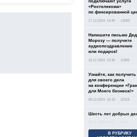
подключают услуги
«Ростелекома»
по фиксированной це
17.12.2024 14:49
13099
Напишите письмо Дед
Морозу — получите
аудиопоздравление
или подарок!
10.12.2024 15:30
11856
Узнайте, как получить
для своего дела
на конференции «Гра
для Моего бизнеса!»
06.12.2024 16:18
11918
Шесть лет добрых де
30.11.2024 12:11
11707
В РУБРИКУ