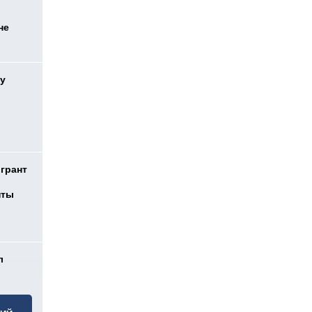
не
у
 грант
нты
л