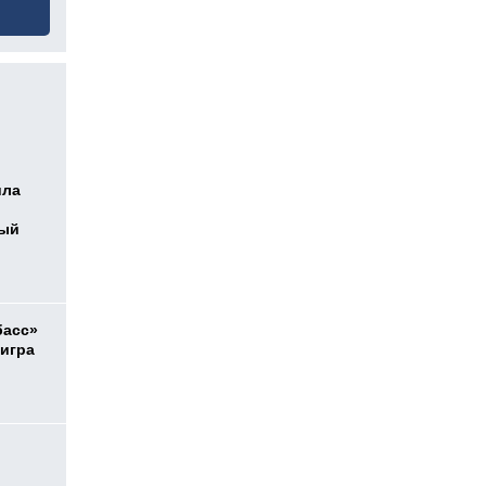
ила
ный
басс»
 игра