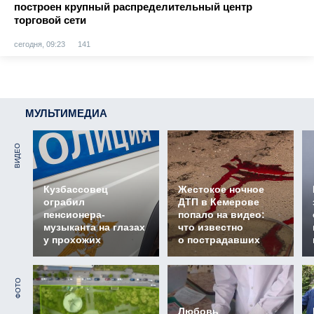
построен крупный распределительный центр
торговой сети
сегодня, 09:23
141
МУЛЬТИМЕДИА
ВИДЕО
Кузбассовец
Жестокое ночное
ограбил
ДТП в Кемерове
пенсионера-
попало на видео:
музыканта на глазах
что известно
у прохожих
о пострадавших
ФОТО
Любовь