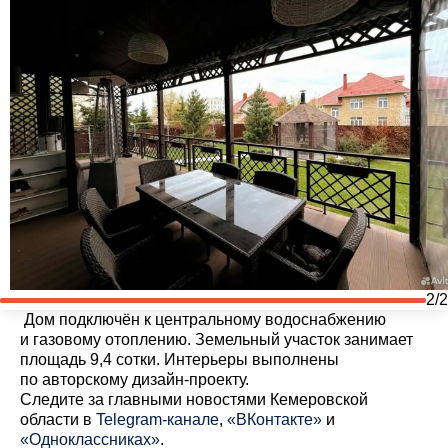
2/2
Дом подключён к центральному водоснабжению
и газовому отоплению. Земельный участок занимает
площадь 9,4 сотки. Интерьеры выполнены
по авторскому дизайн-проекту.
Cледите за главными новостями Кемеровской
области в
Telegram-канале
,
«ВКонтакте»
и
«Одноклассниках»
.