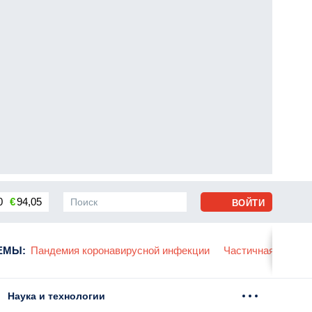
0
€
94,05
ВОЙТИ
сса
ЕМЫ
:
Пандемия коронавирусной инфекции
Частичная мобили
Наука и технологии