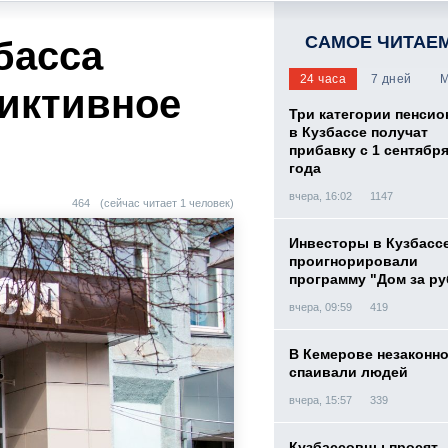
САМОЕ ЧИТАЕ
басса
24 часа
7 дней
М
фиктивное
Три категории пенси
в Кузбассе получат
прибавку с 1 сентября
года
вчера, 16:02
1147
464
(сейчас читает 1 человек)
Инвесторы в Кузбасс
проигнорировали
программу "Дом за р
вчера, 09:59
419
В Кемерове незаконн
спаивали людей
вчера, 15:57
339
Кузбассовцы просят