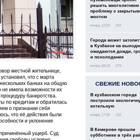
решить многолетнюю
проблему с закрытым
мостом
вчера, 12:03
337
Города может затопит
в Кузбассе на выход
ожидаются дожди, гр
и похолодание
вчера, 08:23
279
овор местной жительнице,
установил, что с марта
нескольких банках на общую
СВЕЖИЕ НОВО
о не имела возможности их
В кузбасском городе
 процедуру банкротства.
построили экологичн
ты по кредитам и обратилась
котельную
ием о признании себя
ось, что её действия были
вчера, 17:50
210
особности и уклонение
В Кемерове прошли
 причинённый ущерб. Суд
субботники в трёх ра
ения свободы условно