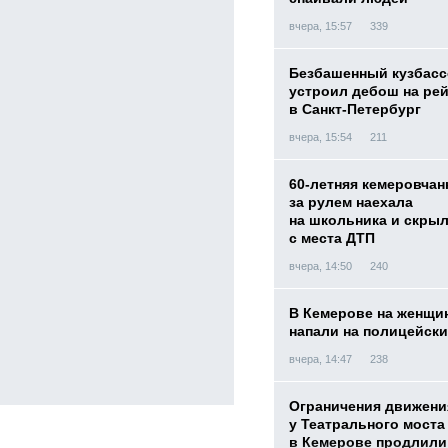
вчера, 15:57
339
Безбашенный кузбас
устроил дебош на ре
в Санкт-Петербург
вчера, 15:54
211
60-летняя кемеровчан
за рулем наехала
на школьника и скры
с места ДТП
вчера, 14:50
240
В Кемерове на женщи
напали на полицейск
вчера, 14:47
238
Ограничения движени
у Театрального моста
в Кемерове продлили