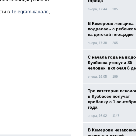
города
вчера, 17:44
205
сти в
Telegram-канале
,
В Кемерове женщина
подралась с ребенко
на детской площадке
вчера, 17:38
205
С начала года на вод
Кузбасса утонули 35
человек, включая 8 д
вчера, 16:05
199
Три категории пенси
в Кузбассе получат
прибавку с 1 сентября
года
вчера, 16:02
1147
В Кемерове незаконн
спаивали людей