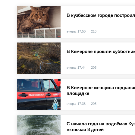
В кузбасском городе построи
вчера, 17:50
210
В Кемерове прошли субботник
вчера, 17:44
205
В Кемерове женщина подралас
площадке
вчера, 17:38
205
С начала года на водоёмах Куз
включая 8 детей