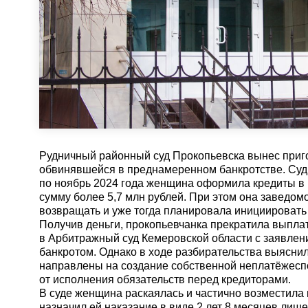
Рудничный районный суд Прокопьевска вынес приг
обвинявшейся в преднамеренном банкротстве. Суд 
по ноябрь 2024 года женщина оформила кредиты в 
сумму более 5,7 млн рублей. При этом она заведом
возвращать и уже тогда планировала инициировать
Получив деньги, прокопьевчанка прекратила выпла
в Арбитражный суд Кемеровской области с заявлен
банкротом. Однако в ходе разбирательства выяснил
направлены на создание собственной неплатёжесп
от исполнения обязательств перед кредиторами.
В суде женщина раскаялась и частично возместила
назначил ей наказание в виде 2 лет 8 месяцев лиш