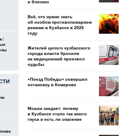
и близких
Всё, что нужно знать
об особом противопожарном
режиме в Кузбассе в 2026
году
ь:
ных
Жителей целого кузбасского
озы
города власти бросили
на медицинский произвол
судьбы
«Поезд Победы» совершил
СТИ
остановку в Кемерове
ую
Мошка заедает: почему
в Кузбассе стало так много
гнуса и есть ли спасение
йонах