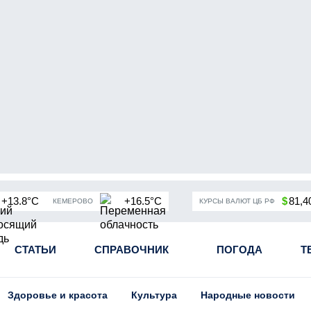
+13.8°C
+16.5°C
$
81,4
КЕМЕРОВО
КУРСЫ ВАЛЮТ ЦБ РФ
чная мобилизация в России
СТАТЬИ
СПРАВОЧНИК
Угольная промышленность Кузба
ПОГОДА
Т
Здоровье и красота
Культура
Народные новости