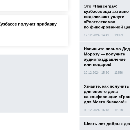
Это «Навсегда»:
кузбассовцы активно
подключают услуги
«Ростелекома»
Кузбассе получат прибавку
по фиксированной це
17.12.2024 14:49
13099
Напишите письмо Дед
Морозу — получите
аудиопоздравление
или подарок!
10.12.2024 15:30
11856
Узнайте, как получить
для своего дела
на конференции «Гра
для Моего бизнеса!»
06.12.2024 16:18
11918
Шесть лет добрых де