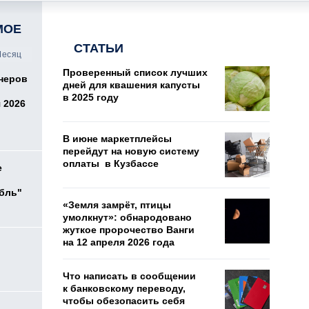
МОЕ
СТАТЬИ
есяц
Проверенный список лучших
онеров
дней для квашения капусты
в 2025 году
 2026
В июне маркетплейсы
перейдут на новую систему
оплаты в Кузбассе
е
убль"
«Земля замрёт, птицы
умолкнут»: обнародовано
жуткое пророчество Ванги
на 12 апреля 2026 года
о
Что написать в сообщении
к банковскому переводу,
чтобы обезопасить себя