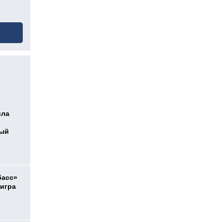
ила
ный
басс»
 игра