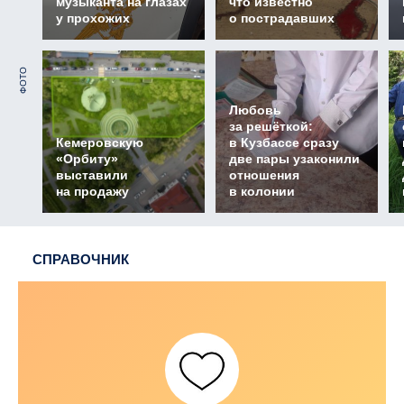
музыканта на глазах
что известно
у прохожих
о пострадавших
ФОТО
Любовь
за решёткой:
Кемеровскую
в Кузбассе сразу
«Орбиту»
две пары узаконили
выставили
отношения
на продажу
в колонии
СПРАВОЧНИК