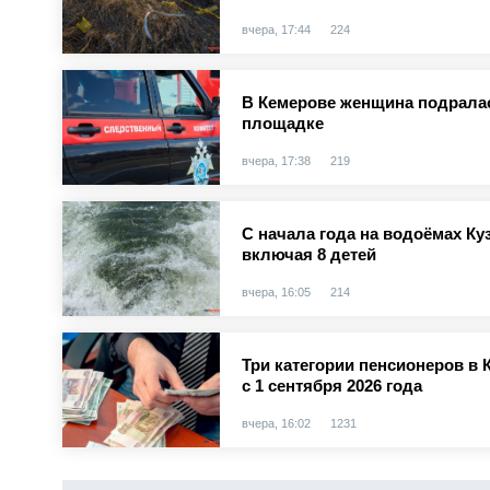
вчера, 17:44
224
В Кемерове женщина подралас
площадке
вчера, 17:38
219
С начала года на водоёмах Куз
включая 8 детей
вчера, 16:05
214
Три категории пенсионеров в 
с 1 сентября 2026 года
вчера, 16:02
1231