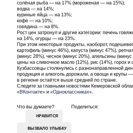
солёная рыба — на 17% (мороженая — на 15%);
водка — на 14%;
куриные яйца — на 13%;
кофе — на 10%;
говядина — на 8%.
Рост цен затронул и другие категории: печень говя
на 14%, огурцы — на 23%.
При этом некоторые продукты, наоборот, подешеве
картофель (минус 46%), капуста (минус 47%), репча
(минус 28%), чеснок (минус 20%), апельсины (минус
цены на сливочное масло (12%), рис (14%), горох и 
Кузбассовцы столкнулись с разнонаправленной дин
продукция и алкоголь дорожали, а овощи и крупы 
в регионе остаётся выше средней по стране.
Cледите за главными новостями Кемеровской обла
«ВКонтакте»
и
«Одноклассниках»
.
Что вы думаете?
Поделиться:
НРАВИТСЯ
ВЫЗВАЛО УЛЫБКУ