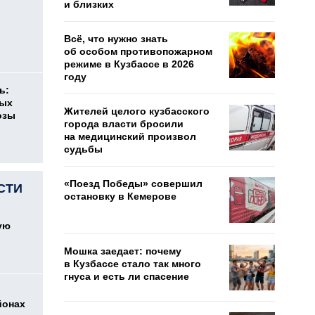
и близких
Всё, что нужно знать
об особом противопожарном
режиме в Кузбассе в 2026
году
ь:
ных
Жителей целого кузбасского
озы
города власти бросили
на медицинский произвол
судьбы
«Поезд Победы» совершил
СТИ
остановку в Кемерове
ую
Мошка заедает: почему
в Кузбассе стало так много
гнуса и есть ли спасение
йонах