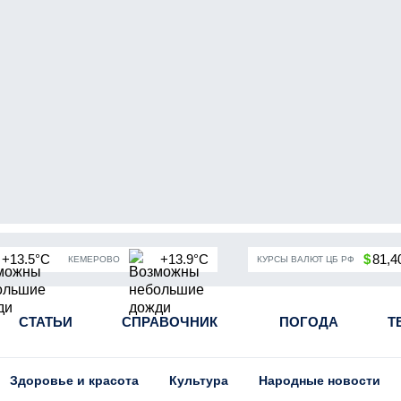
+13.5°C
+13.9°C
$
81,4
КЕМЕРОВО
КУРСЫ ВАЛЮТ ЦБ РФ
чная мобилизация в России
СТАТЬИ
СПРАВОЧНИК
Угольная промышленность Кузба
ПОГОДА
Т
Здоровье и красота
Культура
Народные новости