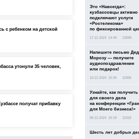
Это «Навсегда»:
кузбассовцы активно
подключают услуги
«Ростелекома»
по фиксированной це
ь с ребенком на детской
17.12.2024 14:49
13099
Напишите письмо Дед
Морозу — получите
аудиопоздравление
басса утонули 35 человек,
или подарок!
10.12.2024 15:30
11856
Узнайте, как получить
для своего дела
на конференции «Гра
Кузбассе получат прибавку
для Моего бизнеса!»
06.12.2024 16:18
11918
Шесть лет добрых де