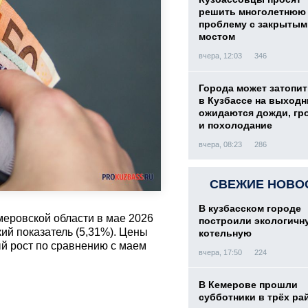
решить многолетнюю
проблему с закрытым
мостом
вчера, 12:03
346
Города может затопит
в Кузбассе на выход
ожидаются дожди, гр
и похолодание
вчера, 08:23
286
СВЕЖИЕ НОВО
В кузбасском городе
еровской области в мае 2026
построили экологичн
ий показатель (5,31%). Цены
котельную
й рост по сравнению с маем
вчера, 17:50
224
В Кемерове прошли
субботники в трёх ра