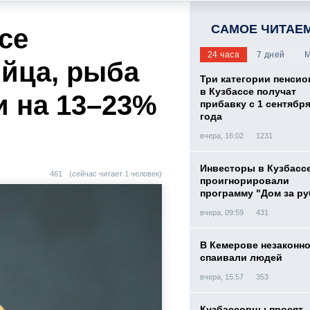
САМОЕ ЧИТАЕ
се
24 часа
7 дней
М
яйца, рыба
Три категории пенси
в Кузбассе получат
и на 13–23%
прибавку с 1 сентября
года
вчера, 16:02
1231
Инвесторы в Кузбасс
461
(сейчас читает 1 человек)
проигнорировали
программу "Дом за р
вчера, 09:59
431
В Кемерове незаконн
спаивали людей
вчера, 15:57
353
Кузбассовцы просят