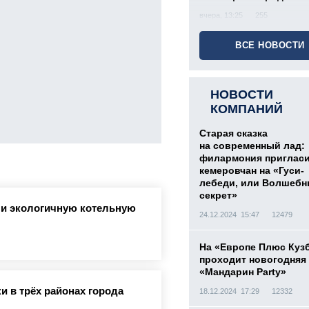
вчера, 13:25
255
ВСЕ НОВОСТИ
НОВОСТИ
КОМПАНИЙ
Старая сказка
на современный лад:
филармония приглас
кемеровчан на «Гуси-
лебеди, или Волшеб
секрет»
ли экологичную котельную
24.12.2024 15:47
12479
На «Европе Плюс Куз
проходит новогодняя
«Мандарин Party»
и в трёх районах города
18.12.2024 17:29
12332