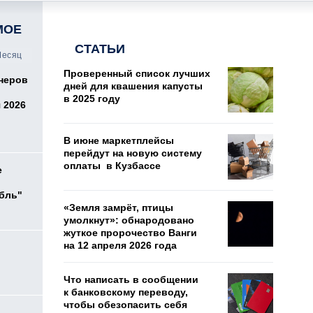
МОЕ
СТАТЬИ
есяц
Проверенный список лучших
онеров
дней для квашения капусты
в 2025 году
 2026
В июне маркетплейсы
перейдут на новую систему
оплаты в Кузбассе
е
убль"
«Земля замрёт, птицы
умолкнут»: обнародовано
жуткое пророчество Ванги
на 12 апреля 2026 года
о
Что написать в сообщении
к банковскому переводу,
чтобы обезопасить себя