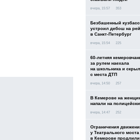
вчера, 15:57
353
Безбашенный кузбас
устроил дебош на ре
в Санкт-Петербург
вчера, 15:54
225
60-летняя кемеровчан
за рулем наехала
на школьника и скры
с места ДТП
вчера, 14:50
257
В Кемерове на женщи
напали на полицейск
вчера, 14:47
252
Ограничения движени
у Театрального моста
в Кемерове продлили