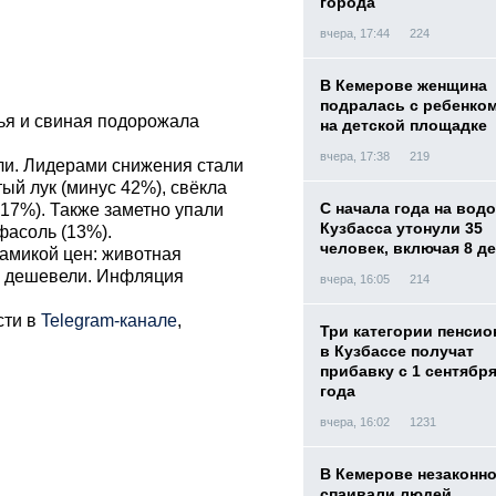
города
вчера, 17:44
224
В Кемерове женщина
подралась с ребенко
жья и свиная подорожала
на детской площадке
вчера, 17:38
219
ли. Лидерами снижения стали
тый лук (минус 42%), свёкла
С начала года на вод
 17%). Также заметно упали
Кузбасса утонули 35
фасоль (13%).
человек, включая 8 д
амикой цен: животная
— дешевели. Инфляция
вчера, 16:05
214
сти в
Telegram-канале
,
Три категории пенси
в Кузбассе получат
прибавку с 1 сентября
года
вчера, 16:02
1231
В Кемерове незаконн
спаивали людей