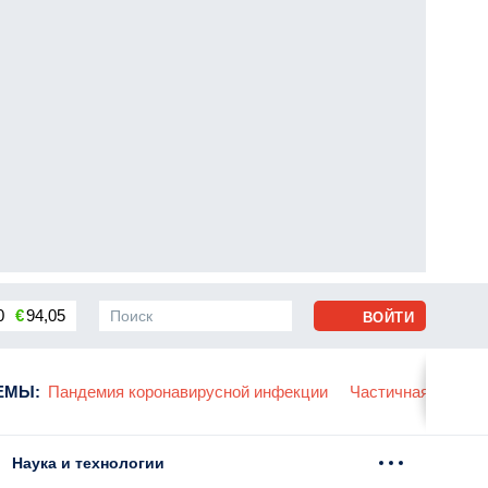
0
€
94,05
ВОЙТИ
сса
ЕМЫ
:
Пандемия коронавирусной инфекции
Частичная мобили
Наука и технологии