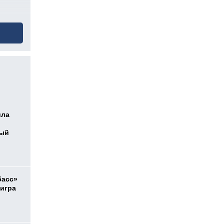
ила
ный
басс»
 игра