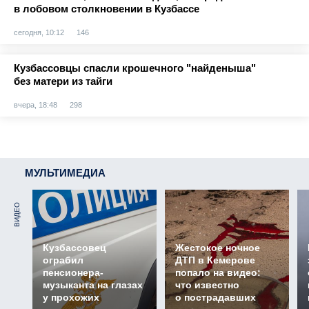
в лобовом столкновении в Кузбассе
сегодня, 10:12
146
Кузбассовцы спасли крошечного "найденыша"
без матери из тайги
вчера, 18:48
298
МУЛЬТИМЕДИА
ВИДЕО
Кузбассовец
Жестокое ночное
ограбил
ДТП в Кемерове
пенсионера-
попало на видео:
музыканта на глазах
что известно
у прохожих
о пострадавших