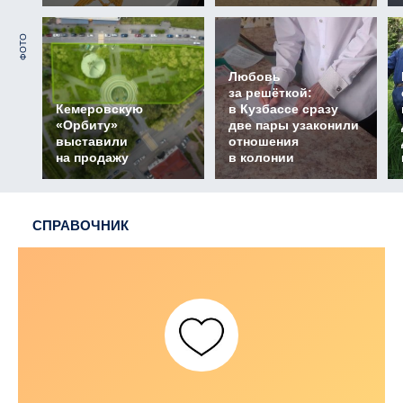
ФОТО
Любовь
за решёткой:
Кемеровскую
в Кузбассе сразу
«Орбиту»
две пары узаконили
выставили
отношения
на продажу
в колонии
СПРАВОЧНИК