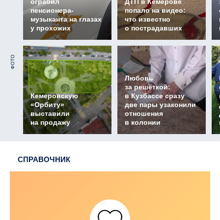
ограбил
ДТП в Кемерове
пенсионера-
попало на видео:
музыканта на глазах
что известно
у прохожих
о пострадавших
ФОТО
Любовь
за решёткой:
Кемеровскую
в Кузбассе сразу
«Орбиту»
две пары узаконили
выставили
отношения
на продажу
в колонии
СПРАВОЧНИК