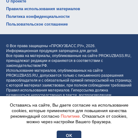
О проекте
Правила использования материалов
Политика конфиденциальности
Пользовательское соглашение
© Все права защищены «ПРОКУЗБАСС.РУ»,
2026.
Информационная продукция запрещена для детей.
Все права на материалы, опубликованные на сайте PROKUZBASS.RU,
принадлежат редакции и охраняются в соответствии с
законодательством РФ.
Использование материалов, опубликованных на сайте
PROKUZBASS.RU, допускается только с письменного разрешения
правообладателя и с обязательной прямой гиперссылкой на страницу,
с которой материал заимствован, при полном соблюдении требований
Правил использования материалов. Гиперссылка должна
размещаться непосредственно в тексте, воспроизводящем
оригинальный материал PROKUZBASS.RU, до или после цитируемого
Оставаясь на сайте, Вы даете согласие на использование
блока.
cookies, которые применяются для повышения качества
рекомендаций согласно
Политике
. Отказаться от cookies,
можно через настройки Вашего браузера.
Разработка портала:
Центр интернет-проектов «МОЁ!»
OK