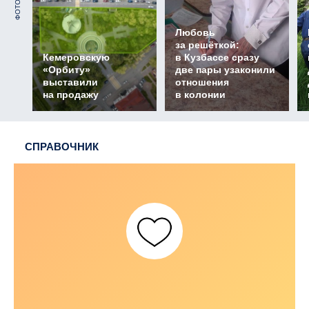
ФОТО
Любовь
за решёткой:
Кемеровскую
в Кузбассе сразу
«Орбиту»
две пары узаконили
выставили
отношения
на продажу
в колонии
СПРАВОЧНИК