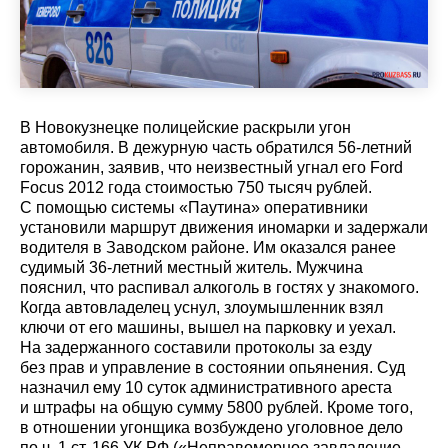
В Новокузнецке полицейские раскрыли угон
автомобиля. В дежурную часть обратился 56-летний
горожанин, заявив, что неизвестный угнал его Ford
Focus 2012 года стоимостью 750 тысяч рублей.
С помощью системы «Паутина» оперативники
установили маршрут движения иномарки и задержали
водителя в Заводском районе. Им оказался ранее
судимый 36-летний местный житель. Мужчина
пояснил, что распивал алкоголь в гостях у знакомого.
Когда автовладелец уснул, злоумышленник взял
ключи от его машины, вышел на парковку и уехал.
На задержанного составили протоколы за езду
без прав и управление в состоянии опьянения. Суд
назначил ему 10 суток административного ареста
и штрафы на общую сумму 5800 рублей. Кроме того,
в отношении угонщика возбуждено уголовное дело
по ч. 1 ст. 166 УК РФ («Неправомерное завладение