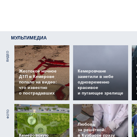
МУЛЬТИМЕДИА
ВИДЕО
Жестокое ночное
Кемеровчане
ДТП в Кемерове
заметили в небе
попало на видео:
одновременно
что известно
красивое
о пострадавших
и пугающее зрелище
ФОТО
Любовь
за решёткой:
Кемеровскую
в Кузбассе сразу