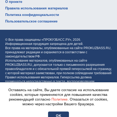
О проекте
Правила использования материалов
Политика конфиденциальности
Пользовательское соглашение
© Все права защищены «ПРОКУЗБАСС.РУ»,
2026.
Информационная продукция запрещена для детей.
Все права на материалы, опубликованные на сайте PROKUZBASS.RU,
принадлежат редакции и охраняются в соответствии с
законодательством РФ.
Использование материалов, опубликованных на сайте
PROKUZBASS.RU, допускается только с письменного разрешения
правообладателя и с обязательной прямой гиперссылкой на страницу,
с которой материал заимствован, при полном соблюдении требований
Правил использования материалов. Гиперссылка должна
размещаться непосредственно в тексте, воспроизводящем
оригинальный материал PROKUZBASS.RU, до или после цитируемого
Оставаясь на сайте, Вы даете согласие на использование
блока.
cookies, которые применяются для повышения качества
рекомендаций согласно
Политике
. Отказаться от cookies,
можно через настройки Вашего браузера.
Разработка портала:
Центр интернет-проектов «МОЁ!»
OK