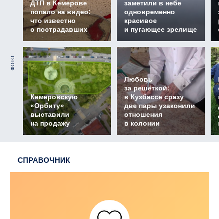
ДТП в Кемерове
заметили в небе
попало на видео:
одновременно
что известно
красивое
о пострадавших
и пугающее зрелище
ФОТО
Любовь
за решёткой:
Кемеровскую
в Кузбассе сразу
«Орбиту»
две пары узаконили
выставили
отношения
на продажу
в колонии
СПРАВОЧНИК