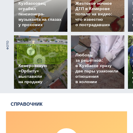
Кузбассовец
Жестокое ночное
ограбил
ДТП в Кемерове
пенсионера-
попало на видео:
музыканта на глазах
что известно
у прохожих
о пострадавших
ФОТО
Любовь
за решёткой:
Кемеровскую
в Кузбассе сразу
«Орбиту»
две пары узаконили
выставили
отношения
на продажу
в колонии
СПРАВОЧНИК