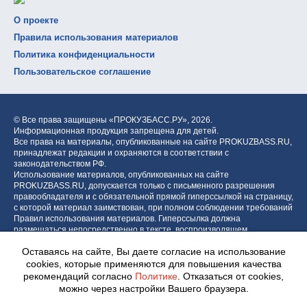
О проекте
Правила использования материалов
Политика конфиденциальности
Пользовательское соглашение
© Все права защищены «ПРОКУЗБАСС.РУ»,
2026.
Информационная продукция запрещена для детей.
Все права на материалы, опубликованные на сайте PROKUZBASS.RU,
принадлежат редакции и охраняются в соответствии с
законодательством РФ.
Использование материалов, опубликованных на сайте
PROKUZBASS.RU, допускается только с письменного разрешения
правообладателя и с обязательной прямой гиперссылкой на страницу,
с которой материал заимствован, при полном соблюдении требований
Правил использования материалов. Гиперссылка должна
размещаться непосредственно в тексте, воспроизводящем
оригинальный материал PROKUZBASS.RU, до или после цитируемого
Оставаясь на сайте, Вы даете согласие на использование
блока.
cookies, которые применяются для повышения качества
рекомендаций согласно
Политике
. Отказаться от cookies,
можно через настройки Вашего браузера.