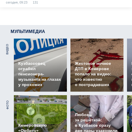
сегодня, 09:23
131
МУЛЬТИМЕДИА
ВИДЕО
Кузбассовец
Жестокое ночное
ограбил
ДТП в Кемерове
пенсионера-
попало на видео:
музыканта на глазах
что известно
у прохожих
о пострадавших
ФОТО
Любовь
за решёткой:
Кемеровскую
в Кузбассе сразу
«Орбиту»
две пары узаконили