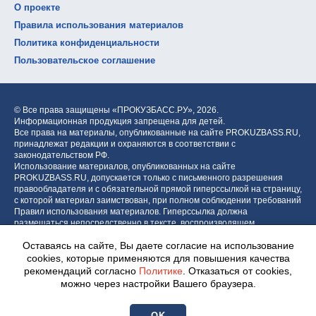
О проекте
Правила использования материалов
Политика конфиденциальности
Пользовательское соглашение
© Все права защищены «ПРОКУЗБАСС.РУ»,
2026.
Информационная продукция запрещена для детей.
Все права на материалы, опубликованные на сайте PROKUZBASS.RU,
принадлежат редакции и охраняются в соответствии с
законодательством РФ.
Использование материалов, опубликованных на сайте
PROKUZBASS.RU, допускается только с письменного разрешения
правообладателя и с обязательной прямой гиперссылкой на страницу,
с которой материал заимствован, при полном соблюдении требований
Правил использования материалов. Гиперссылка должна
размещаться непосредственно в тексте, воспроизводящем
оригинальный материал PROKUZBASS.RU, до или после цитируемого
Оставаясь на сайте, Вы даете согласие на использование
блока.
cookies, которые применяются для повышения качества
рекомендаций согласно
Политике
. Отказаться от cookies,
можно через настройки Вашего браузера.
Разработка портала:
Центр интернет-проектов «МОЁ!»
OK