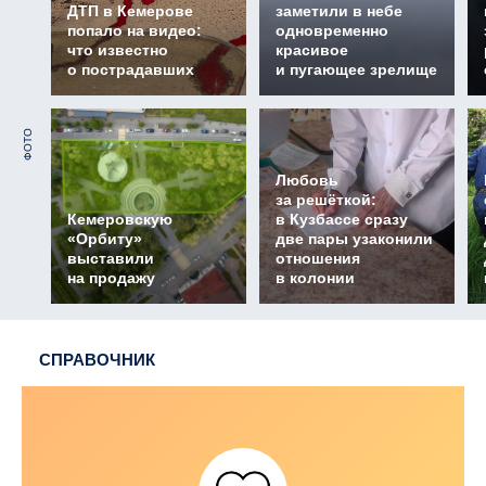
ДТП в Кемерове
заметили в небе
попало на видео:
одновременно
что известно
красивое
о пострадавших
и пугающее зрелище
ФОТО
Любовь
за решёткой:
Кемеровскую
в Кузбассе сразу
«Орбиту»
две пары узаконили
выставили
отношения
на продажу
в колонии
СПРАВОЧНИК