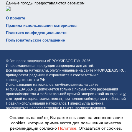
Данные погоды предоставляются сервисом
О проекте
Правила использования материалов
Политика конфиденциальности
Пользовательское соглашение
© Все права защищены «ПРОКУЗБАСС.РУ»,
2026.
Информационная продукция запрещена для детей.
Все права на материалы, опубликованные на сайте PROKUZBASS.RU,
принадлежат редакции и охраняются в соответствии с
законодательством РФ.
Использование материалов, опубликованных на сайте
PROKUZBASS.RU, допускается только с письменного разрешения
правообладателя и с обязательной прямой гиперссылкой на страницу,
с которой материал заимствован, при полном соблюдении требований
Правил использования материалов. Гиперссылка должна
размещаться непосредственно в тексте, воспроизводящем
оригинальный материал PROKUZBASS.RU, до или после цитируемого
Оставаясь на сайте, Вы даете согласие на использование
блока.
cookies, которые применяются для повышения качества
рекомендаций согласно
Политике
. Отказаться от cookies,