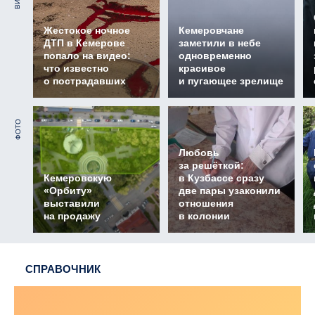
Жестокое ночное
Кемеровчане
ДТП в Кемерове
заметили в небе
попало на видео:
одновременно
что известно
красивое
о пострадавших
и пугающее зрелище
ФОТО
Любовь
за решёткой:
Кемеровскую
в Кузбассе сразу
«Орбиту»
две пары узаконили
выставили
отношения
на продажу
в колонии
СПРАВОЧНИК