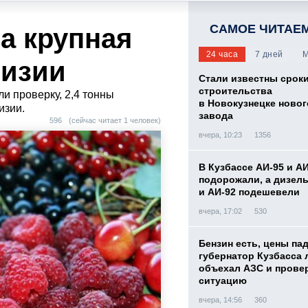
САМОЕ ЧИТАЕ
а крупная
24 часа
7 дней
М
гизии
Стали известны срок
строительства
и проверку, 2,4 тонны
в Новокузнецке новог
изии.
завода
596
(сейчас читает 1 человек)
вчера, 10:23
1356
В Кузбассе АИ-95 и А
подорожали, а дизел
и АИ-92 подешевели
вчера, 17:02
530
Бензин есть, цены па
губернатор Кузбасса 
объехал АЗС и прове
ситуацию
вчера, 14:56
360