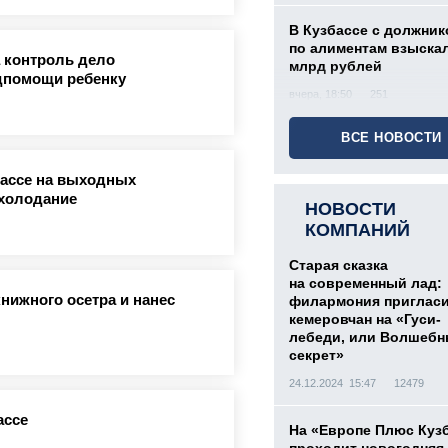
В Кузбассе с должник
по алиментам взыскал
 контроль дело
млрд рублей
дпомощи ребенку
вчера, 18:50
251
ВСЕ НОВОСТИ
бассе на выходных
охолодание
НОВОСТИ
КОМПАНИЙ
Старая сказка
на современный лад:
нижного осетра и нанес
филармония приглас
кемеровчан на «Гуси-
лебеди, или Волшеб
секрет»
24.12.2024 15:47
12479
ассе
На «Европе Плюс Куз