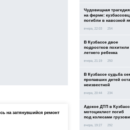
Чудовищная трагедия
на ферме: кузбассов
погибли в навозной я
вчера, 22:03
254
В Кузбассе двое
подростков похитили 
летнего ребенка
вчера, 21:19
250
В Кузбассе судьба с
пропавших детей ост
неизвестной
вчера, 20:44
234
Адское ДТП в Кузбасс
мотоциклист погиб
сь на затянувшийся ремонт
под колесами грузови
вчера, 19:27
292