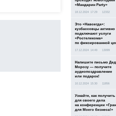
проходит новогодняя
«Мандарин Party»
18.12.2024 17:29
12332
Это «Навсегда»:
кузбассовцы активно
подключают услуги
«Ростелекома»
по фиксированной це
17.12.2024 14:49
13099
Напишите письмо Дед
Морозу — получите
аудиопоздравление
или подарок!
10.12.2024 15:30
11856
Узнайте, как получить
для своего дела
на конференции «Гра
для Моего бизнеса!»