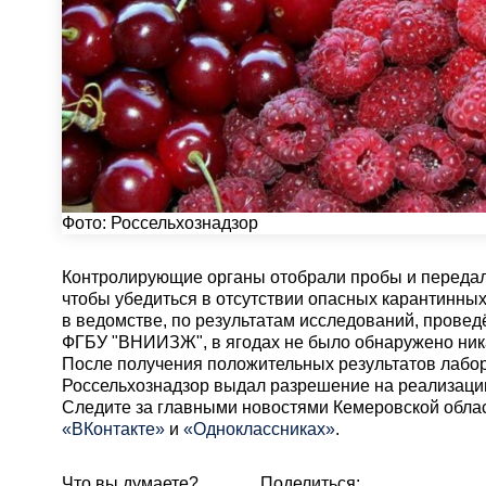
Фото:
Россельхознадзор
Контролирующие органы отобрали пробы и передали
чтобы убедиться в отсутствии опасных карантинны
в ведомстве, по результатам исследований, пров
ФГБУ "ВНИИЗЖ", в ягодах не было обнаружено ник
После получения положительных результатов лабо
Россельхознадзор выдал разрешение на реализацию
Cледите за главными новостями Кемеровской обла
«ВКонтакте»
и
«Одноклассниках»
.
Что вы думаете?
Поделиться: