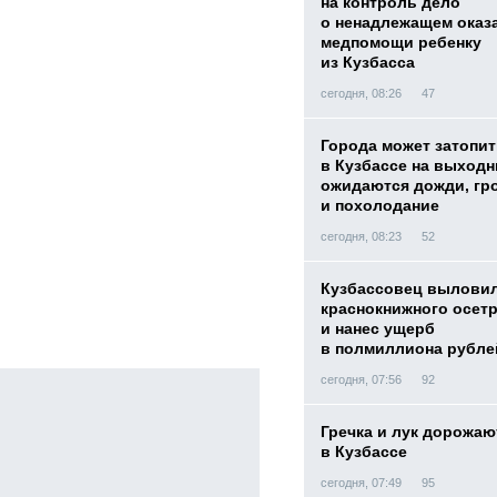
на контроль дело
о ненадлежащем оказ
медпомощи ребенку
из Кузбасса
сегодня, 08:26
47
Города может затопит
в Кузбассе на выход
ожидаются дожди, гр
и похолодание
сегодня, 08:23
52
Кузбассовец вылови
краснокнижного осет
и нанес ущерб
в полмиллиона рубле
сегодня, 07:56
92
Гречка и лук дорожаю
в Кузбассе
сегодня, 07:49
95