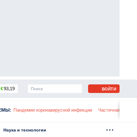
€
93,19
ВОЙТИ
сса
ЕМЫ
:
Пандемия коронавирусной инфекции
Частичная мобили
Наука и технологии