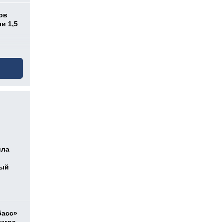
ов
и 1,5
ила
ный
басс»