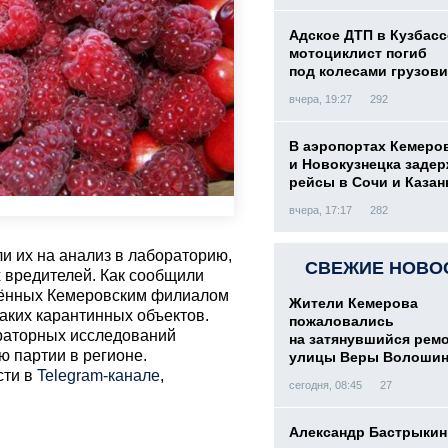
Адское ДТП в Кузбасс
мотоциклист погиб
под колесами грузови
вчера, 19:27
292
В аэропортах Кемеро
и Новокузнецка заде
рейсы в Сочи и Казан
вчера, 17:17
282
 их на анализ в лабораторию,
СВЕЖИЕ НОВО
х вредителей. Как сообщили
едённых Кемеровским филиалом
Жители Кемерова
аких карантинных объектов.
пожаловались
раторных исследований
на затянувшийся рем
 партии в регионе.
улицы Веры Волоши
сти в
Telegram-канале
,
сегодня, 08:45
27
Александр Бастрыкин