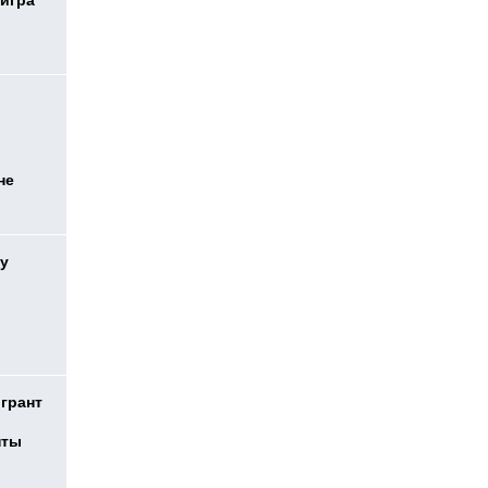
 игра
не
у
 грант
нты