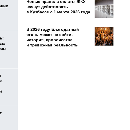
Новые правила оплаты ЖКУ
ании
начнут действовать
в Кузбассе с 1 марта 2026 года
В 2026 году Благодатный
огонь может не сойти:
ь:
история, пророчества
ных
и тревожная реальность
озы
л
ра
й
т