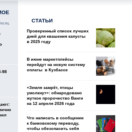
МОЕ
СТАТЬИ
есяц
Проверенный список лучших
и
дней для квашения капусты
в 2025 году
о
В июне маркетплейсы
перейдут на новую систему
оплаты в Кузбассе
И-98
ь
«Земля замрёт, птицы
умолкнут»: обнародовано
жуткое пророчество Ванги
на 12 апреля 2026 года
дают:
лично
рил
Что написать в сообщении
к банковскому переводу,
чтобы обезопасить себя