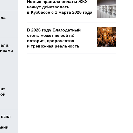
Новые правила оплаты ЖКУ
начнут действовать
в Кузбассе с 1 марта 2026 года
ила
В 2026 году Благодатный
огонь может не сойти:
история, пророчества
зали,
и тревожная реальность
шинами
онт
ной
 взял
ании