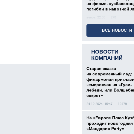
на ферме: кузбассов
погибли в навозной я
вчера, 22:03
278
ВСЕ НОВОСТИ
НОВОСТИ
КОМПАНИЙ
Старая сказка
на современный лад:
филармония приглас
кемеровчан на «Гуси-
лебеди, или Волшеб
секрет»
24.12.2024 15:47
12479
На «Европе Плюс Куз
проходит новогодняя
«Мандарин Party»