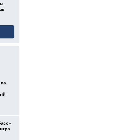
цы
ме
ила
ный
басс»
 игра