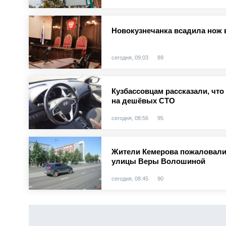
Новокузнечанка всадила нож 
сегодня, 09:03
89
Кузбассовцам рассказали, чт
на дешёвых СТО
сегодня, 08:56
95
Жители Кемерова пожаловали
улицы Веры Волошиной
сегодня, 08:45
90