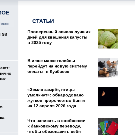
МОЕ
СТАТЬИ
есяц
Проверенный список лучших
И-98
дней для квашения капусты
ь
в 2025 году
В июне маркетплейсы
перейдут на новую систему
дают:
оплаты в Кузбассе
лично
рил
«Земля замрёт, птицы
умолкнут»: обнародовано
жуткое пророчество Ванги
на 12 апреля 2026 года
е:
ка
Что написать в сообщении
к банковскому переводу,
чтобы обезопасить себя