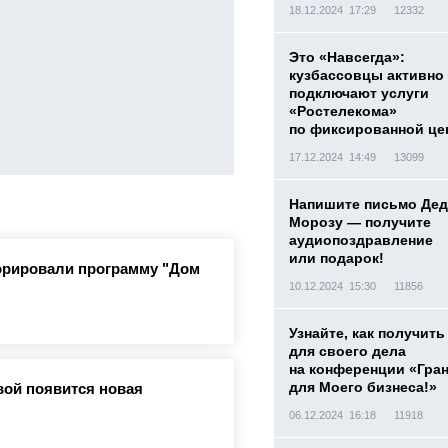
18.12.2024 17:29
12332
Это «Навсегда»:
кузбассовцы активно
подключают услуги
«Ростелекома»
по фиксированной це
17.12.2024 14:49
13099
Напишите письмо Дед
Морозу — получите
аудиопоздравление
или подарок!
орировали программу "Дом
10.12.2024 15:30
11856
Узнайте, как получить
для своего дела
на конференции «Гра
для Моего бизнеса!»
вой появится новая
06.12.2024 16:18
11918