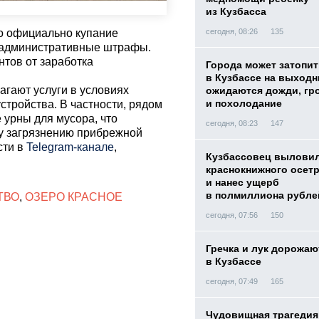
из Кузбасса
сегодня, 08:26
135
то официально купание
т административные штрафы.
нтов от заработка
Города может затопит
в Кузбассе на выход
агают услуги в условиях
ожидаются дожди, гр
и похолодание
стройства. В частности, рядом
 урны для мусора, что
сегодня, 08:23
147
у загрязнению прибрежной
сти в
Telegram-канале
,
Кузбассовец вылови
краснокнижного осет
и нанес ущерб
в полмиллиона рубле
ТВО
,
ОЗЕРО КРАСНОЕ
сегодня, 07:56
150
Гречка и лук дорожаю
в Кузбассе
сегодня, 07:49
165
Чудовищная трагедия