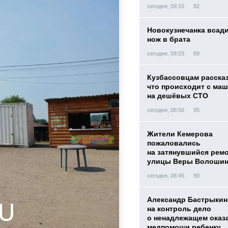
сегодня, 09:15
82
Новокузнечанка всад
нож в брата
сегодня, 09:03
89
Кузбассовцам расска
что происходит с ма
на дешёвых СТО
сегодня, 08:56
95
Жители Кемерова
пожаловались
на затянувшийся рем
улицы Веры Волоши
сегодня, 08:45
90
Александр Бастрыкин
на контроль дело
о ненадлежащем оказ
медпомощи ребенку