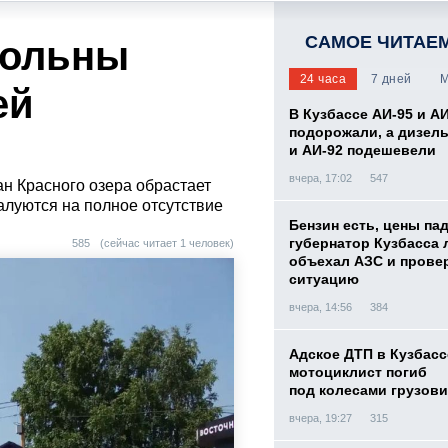
САМОЕ ЧИТАЕ
вольны
24 часа
7 дней
М
ей
В Кузбассе АИ-95 и А
подорожали, а дизел
и АИ-92 подешевели
вчера, 17:02
547
н Красного озера обрастает
луются на полное отсутствие
Бензин есть, цены па
губернатор Кузбасса 
585
(сейчас читает 1 человек)
объехал АЗС и прове
ситуацию
вчера, 14:56
384
Адское ДТП в Кузбасс
мотоциклист погиб
под колесами грузови
вчера, 19:27
315