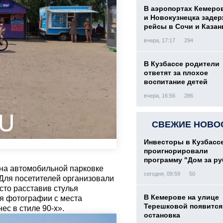
В аэропортах Кемеро
и Новокузнецка заде
рейсы в Сочи и Казан
вчера, 17:17
294
В Кузбассе родители
ответят за плохое
воспитание детей
вчера, 16:56
286
СВЕЖИЕ НОВО
Инвесторы в Кузбасс
проигнорировали
программу "Дом за р
на автомобильной парковке
сегодня, 09:59
50
Для посетителей организовали
то расставив стулья
В Кемерове на улице
ая фотографии с места
Терешковой появится
ес в стиле 90-х».
остановка