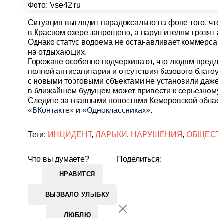
Фото: Vse42.ru
Ситуация выглядит парадоксально на фоне того, ч
в Красном озере запрещено, а нарушителям грозя
Однако статус водоема не останавливает коммерса
на отдыхающих.
Горожане особенно подчеркивают, что людям предл
полной антисанитарии и отсутствия базового благоу
с новыми торговыми объектами не установили даже
в ближайшем будущем может привести к серьезном
Cледите за главными новостями Кемеровской обла
«ВКонтакте»
и
«Одноклассниках»
.
Теги:
ИНЦИДЕНТ
,
ЛАРЬКИ
,
НАРУШЕНИЯ
,
ОБЩЕС
Что вы думаете?
Поделиться:
НРАВИТСЯ
ВЫЗВАЛО УЛЫБКУ
ЛЮБЛЮ