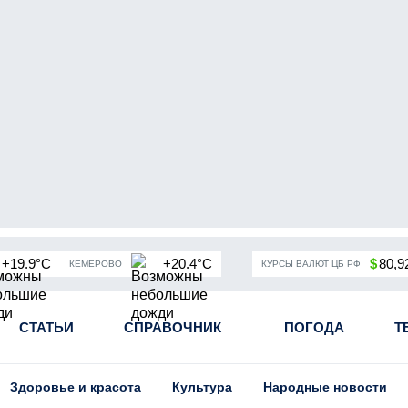
+19.9°C
+20.4°C
$
80,9
КЕМЕРОВО
КУРСЫ ВАЛЮТ ЦБ РФ
ая промышленность Кузбасса
СТАТЬИ
СПРАВОЧНИК
Пандемия коронавирусной инф
ПОГОДА
Т
Здоровье и красота
Культура
Народные новости