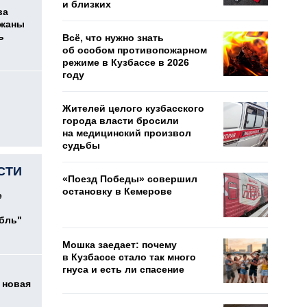
и близких
ва
ржаны
ь
Всё, что нужно знать
об особом противопожарном
режиме в Кузбассе в 2026
году
Жителей целого кузбасского
города власти бросили
на медицинский произвол
судьбы
СТИ
«Поезд Победы» совершил
остановку в Кемерове
е
убль"
Мошка заедает: почему
в Кузбассе стало так много
гнуса и есть ли спасение
 новая