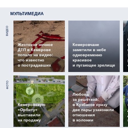
МУЛЬТИМЕДИА
ВИДЕО
Жестокое ночное
Кемеровчане
ДТП в Кемерове
заметили в небе
попало на видео:
одновременно
что известно
красивое
о пострадавших
и пугающее зрелище
ФОТО
Любовь
за решёткой:
Кемеровскую
в Кузбассе сразу
«Орбиту»
две пары узаконили
выставили
отношения
на продажу
в колонии