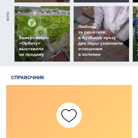
ФОТО
Любовь
за решёткой:
Кемеровскую
в Кузбассе сразу
«Орбиту»
две пары узаконили
выставили
отношения
на продажу
в колонии
СПРАВОЧНИК