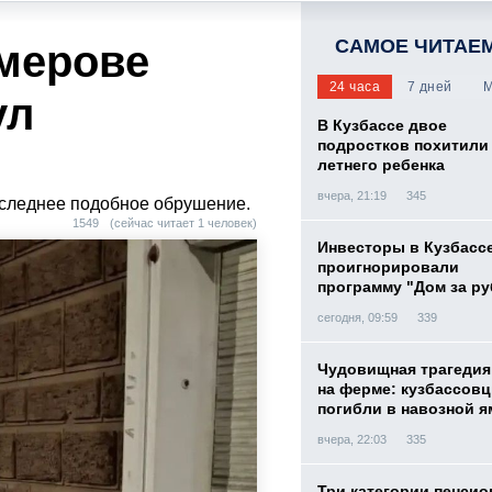
САМОЕ ЧИТАЕ
емерове
24 часа
7 дней
М
ул
В Кузбассе двое
подростков похитили 
летнего ребенка
вчера, 21:19
345
оследнее подобное обрушение.
1549
(сейчас читает 1 человек)
Инвесторы в Кузбасс
проигнорировали
программу "Дом за р
сегодня, 09:59
339
Чудовищная трагедия
на ферме: кузбассов
погибли в навозной я
вчера, 22:03
335
Три категории пенси