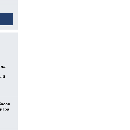
ила
ный
басс»
 игра