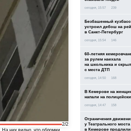
сегодня, 15:57
239
Безбашенный кузбас
устроил дебош на ре
в Санкт-Петербург
сегодня, 15:54
146
60-летняя кемеровчан
за рулем наехала
на школьника и скры
с места ДТП
сегодня, 14:50
168
В Кемерове на женщи
напали на полицейск
сегодня, 14:47
158
Ограничения движени
у Театрального моста
2/2
в Кемерове продлили
 На них видно, что обломки