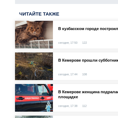
ЧИТАЙТЕ ТАКЖЕ
В кузбасском городе построи
сегодня, 17:50
122
В Кемерове прошли субботник
сегодня, 17:44
108
В Кемерове женщина подралас
площадке
сегодня, 17:38
112