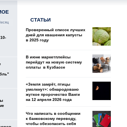
МОЕ
СТАТЬИ
есяц
Проверенный список лучших
дней для квашения капусты
10-
в 2025 году
В июне маркетплейсы
перейдут на новую систему
е
оплаты в Кузбассе
убль"
«Земля замрёт, птицы
умолкнут»: обнародовано
жуткое пророчество Ванги
на 12 апреля 2026 года
цы
ме
Что написать в сообщении
к банковскому переводу,
чтобы обезопасить себя
онеров