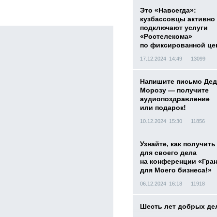
Это «Навсегда»:
кузбассовцы активно
подключают услуги
«Ростелекома»
по фиксированной це
17.12.2024 14:49
13099
Напишите письмо Дед
Морозу — получите
аудиопоздравление
или подарок!
10.12.2024 15:30
11856
Узнайте, как получить
для своего дела
на конференции «Гра
для Моего бизнеса!»
06.12.2024 16:18
11918
Шесть лет добрых де