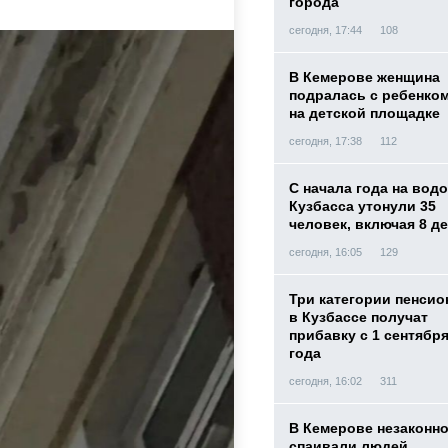
города
сегодня, 17:44
108
В Кемерове женщина
подралась с ребенко
на детской площадке
сегодня, 17:38
112
С начала года на вод
Кузбасса утонули 35
человек, включая 8 д
сегодня, 16:05
129
Три категории пенси
в Кузбассе получат
прибавку с 1 сентября
года
сегодня, 16:02
311
В Кемерове незаконн
спаивали людей