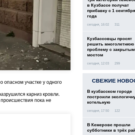
в Кузбассе получат
прибавку с 1 сентября
года
сегодня, 16:02
311
Кузбассовцы просят
решить многолетнюю
проблему с закрытым
мостом
сегодня, 12:03
299
СВЕЖИЕ НОВО
о опасном участке у одного
В кузбасском городе
разрушился карниз кровли.
построили экологичн
 происшествия пока не
котельную
сегодня, 17:50
122
В Кемерове прошли
субботники в трёх ра