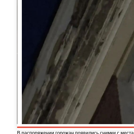
В распоряжении горожан появились снимки с места.