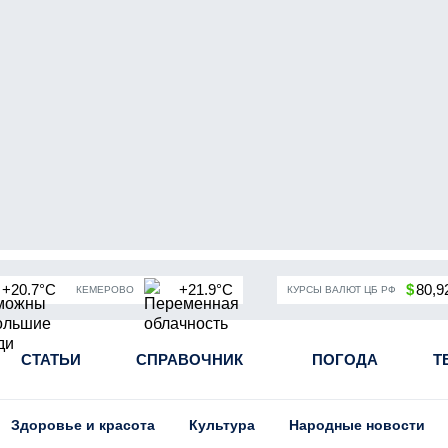
+20.7°C
+21.9°C
$
80,9
КЕМЕРОВО
КУРСЫ ВАЛЮТ ЦБ РФ
чная мобилизация в России
СТАТЬИ
СПРАВОЧНИК
Угольная промышленность Кузба
ПОГОДА
Т
Здоровье и красота
Культура
Народные новости