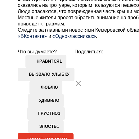
оказались на тротуаре, которым пользуются пешех
Люди опасаются, что поврежденная часть крыши м
Местные жители просят обратить внимание на пробл
приведет к травмам.
Cледите за главными новостями Кемеровской обла
«ВКонтакте»
и
«Одноклассниках»
.
Что вы думаете?
Поделиться:
НРАВИТСЯ
1
ВЫЗВАЛО УЛЫБКУ
ЛЮБЛЮ
УДИВИЛО
ГРУСТНО
1
ЗЛОСТЬ
1