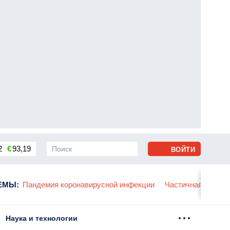
2
€
93,19
ВОЙТИ
сса
ЕМЫ
:
Пандемия коронавирусной инфекции
Частичная мобили
Наука и технологии