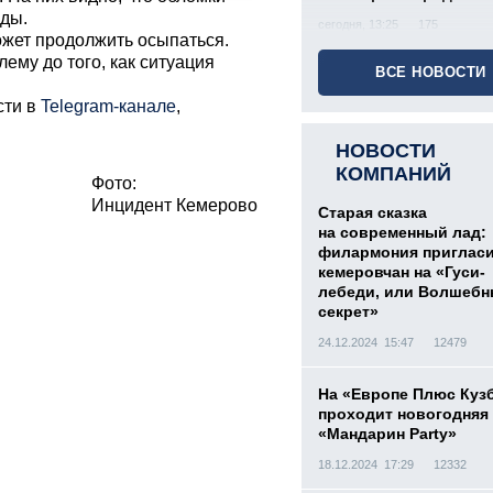
оды.
сегодня, 13:25
175
ожет продолжить осыпаться.
ему до того, как ситуация
ВСЕ НОВОСТИ
сти в
Telegram-канале
,
НОВОСТИ
КОМПАНИЙ
Фото:
Инцидент Кемерово
Старая сказка
на современный лад:
филармония приглас
кемеровчан на «Гуси-
лебеди, или Волшеб
секрет»
24.12.2024 15:47
12479
На «Европе Плюс Куз
проходит новогодняя
«Мандарин Party»
18.12.2024 17:29
12332