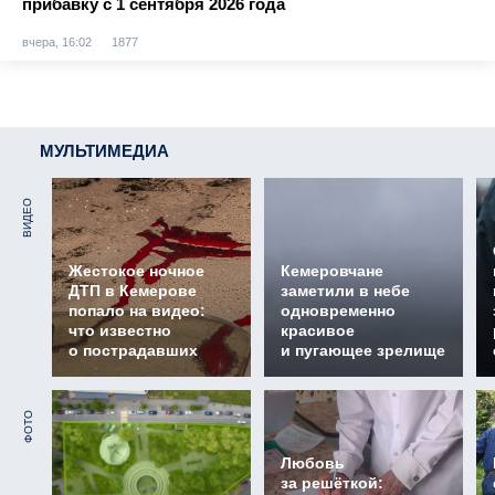
прибавку с 1 сентября 2026 года
вчера, 16:02
1877
МУЛЬТИМЕДИА
ВИДЕО
Жестокое ночное
Кемеровчане
ДТП в Кемерове
заметили в небе
попало на видео:
одновременно
что известно
красивое
о пострадавших
и пугающее зрелище
ФОТО
Любовь
за решёткой: