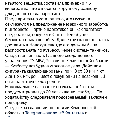
изъятого вещества составила примерно 7,5
килограмма, что относится к крупному размеру
для данного вида наркотика.
Предварительно установлено, что мужчина
откликнулся на предложение незаконного заработка
в интернете. Партию наркотиков он, как полагают
следователи, получил в Санкт-Петербурге
бесконтактным способом. Далее груз планировалось
доставить в Новокузнецк, где его должны были
распространять по Кузбассу через систему тайников.
Следственная часть Главного следственного
управления ГУ МВД России по Кемеровской области
— Кузбассу возбудила уголовное дело. Действия
фигуранта квалифицированы по ч. 3 ст. 30 и ч. 4 ст.
228.1 УК РФ, речь идет о покушении на незаконный
сбыт наркотических средств.
Максимальное наказание по указанной статье
предусматривает до 20 лет лишения свободы. По
ходатайству следователя подозреваемый заключен
под стражу.
Cледите за главными новостями Кемеровской
области в
Telegram-канале
,
«ВКонтакте»
и