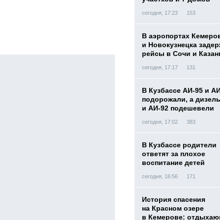
сегодня, 17:23
153
В аэропортах Кемеро
и Новокузнецка заде
рейсы в Сочи и Казан
сегодня, 17:17
131
В Кузбассе АИ-95 и А
подорожали, а дизел
и АИ-92 подешевели
сегодня, 17:02
383
В Кузбассе родители
ответят за плохое
воспитание детей
сегодня, 16:56
171
История спасения
на Красном озере
в Кемерове: отдыха