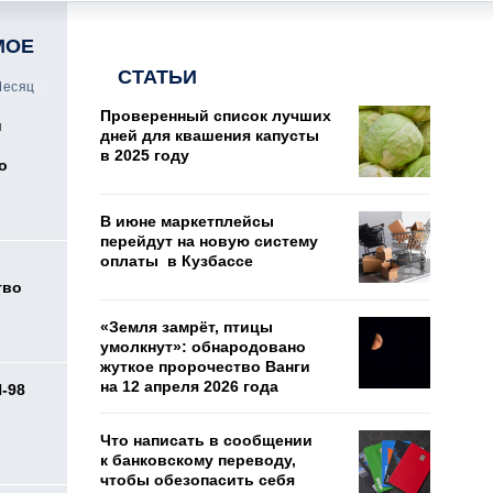
МОЕ
СТАТЬИ
есяц
Проверенный список лучших
и
дней для квашения капусты
в 2025 году
о
В июне маркетплейсы
перейдут на новую систему
оплаты в Кузбассе
тво
«Земля замрёт, птицы
умолкнут»: обнародовано
жуткое пророчество Ванги
на 12 апреля 2026 года
И-98
ь
Что написать в сообщении
к банковскому переводу,
чтобы обезопасить себя