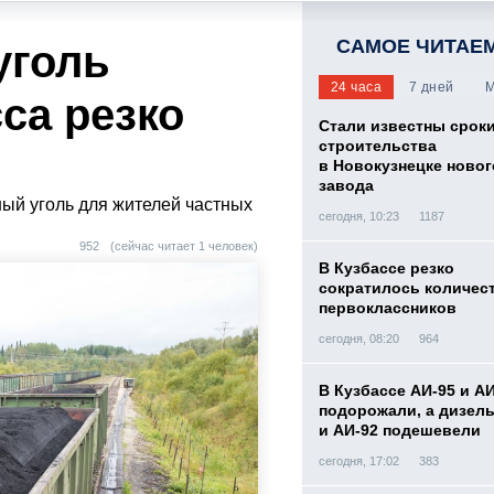
САМОЕ ЧИТАЕ
уголь
24 часа
7 дней
М
са резко
Стали известны срок
строительства
в Новокузнецке новог
завода
ный уголь для жителей частных
сегодня, 10:23
1187
952
(сейчас читает 1 человек)
В Кузбассе резко
сократилось количес
первоклассников
сегодня, 08:20
964
В Кузбассе АИ-95 и А
подорожали, а дизел
и АИ-92 подешевели
сегодня, 17:02
383