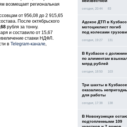
неизвестной
ям возмещает региональная
сегодня, 20:44
83
совцам от 956,08 до 2 915,65
состава. После октябрьского
Адское ДТП в Кузбасс
,68
рубля за тонну.
мотоциклист погиб
под колесами грузови
ря и составило от 15,67
 увеличение ставки НДФЛ.
сегодня, 19:27
131
сти в
Telegram-канале
,
В Кузбассе с должник
по алиментам взыскал
млрд рублей
сегодня, 18:50
103
Три шахты в Кузбассе
оказались непригодн
для работы
сегодня, 17:38
138
В Новокузнецке оста
подтопленными 109
участков и 7 домов