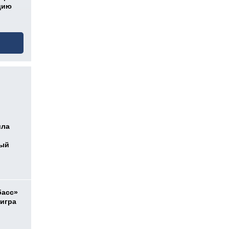
дию
ила
ный
басс»
 игра