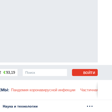
2
€
93,19
ВОЙТИ
сса
ЕМЫ
:
Пандемия коронавирусной инфекции
Частичная мобили
Наука и технологии