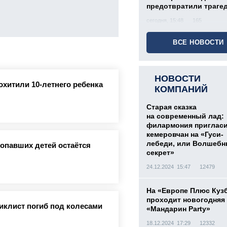
предотвратили траге
сегодня, 15:48
165
ВСЕ НОВОСТИ
НОВОСТИ
охитили 10-летнего ребенка
КОМПАНИЙ
Старая сказка
на современный лад:
филармония приглас
кемеровчан на «Гуси-
лебеди, или Волшеб
ропавших детей остаётся
секрет»
24.12.2024 15:47
12479
На «Европе Плюс Куз
проходит новогодняя
иклист погиб под колесами
«Мандарин Party»
18.12.2024 17:29
12332