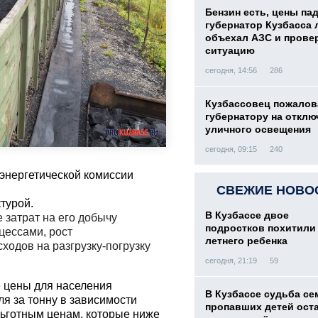
Бензин есть, цены па
губернатор Кузбасса 
объехал АЗС и прове
ситуацию
сегодня, 14:56
286
Кузбассовец пожалов
губернатору на отклю
уличного освещения
сегодня, 09:15
240
энергетической комиссии
СВЕЖИЕ НОВО
турой.
В Кузбассе двое
 затрат на его добычу
подростков похитили 
цессами, рост
летнего ребенка
ходов на разгрузку-погрузку
сегодня, 21:19
59
е цены для населения
В Кузбассе судьба с
ля за тонну в зависимости
пропавших детей ост
льготным ценам, которые ниже