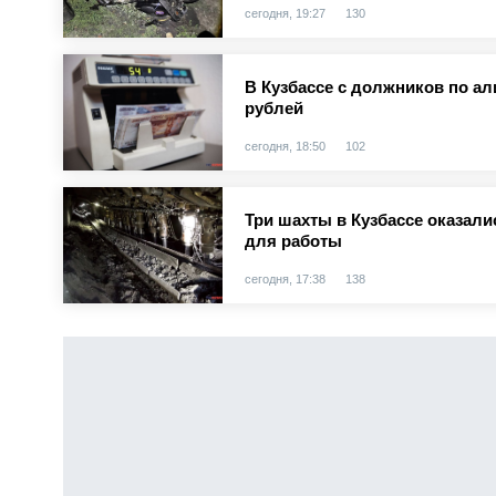
сегодня, 19:27
130
В Кузбассе с должников по а
рублей
сегодня, 18:50
102
Три шахты в Кузбассе оказал
для работы
сегодня, 17:38
138