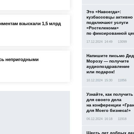
Это «Навсегда»:
кузбассовцы активно
подключают услуги
лиментам взыскали 1,5 млрд
«Ростелекома»
по фиксированной це
17.12.2024 14:49
13099
Напишите письмо Дед
ись непригодными
Морозу — получите
аудиопоздравление
или подарок!
10.12.2024 15:30
11856
Узнайте, как получить
для своего дела
на конференции «Гра
для Моего бизнеса!»
06.12.2024 16:18
11918
Шесть лет добрых де