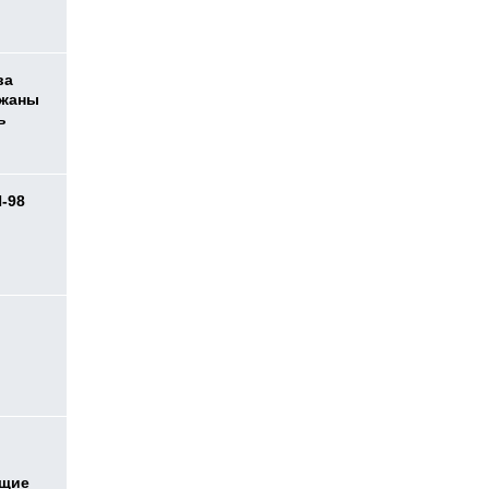
ва
ржаны
ь
И-98
ь
ющие