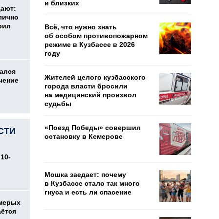
и близких
дают:
лично
рил
Всё, что нужно знать
об особом противопожарном
режиме в Кузбассе в 2026
году
ался
Жителей целого кузбасского
чение
города власти бросили
на медицинский произвол
судьбы
«Поезд Победы» совершил
СТИ
остановку в Кемерове
10-
Мошка заедает: почему
в Кузбассе стало так много
гнуса и есть ли спасение
емерых
аётся