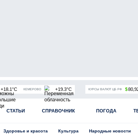
+18.1°C
+19.3°C
$
80,9
КЕМЕРОВО
КУРСЫ ВАЛЮТ ЦБ РФ
чная мобилизация в России
СТАТЬИ
СПРАВОЧНИК
Угольная промышленность Кузба
ПОГОДА
Т
Здоровье и красота
Культура
Народные новости