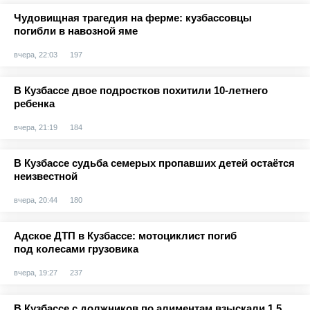
Чудовищная трагедия на ферме: кузбассовцы
погибли в навозной яме
вчера, 22:03
197
В Кузбассе двое подростков похитили 10-летнего
ребенка
вчера, 21:19
184
В Кузбассе судьба семерых пропавших детей остаётся
неизвестной
вчера, 20:44
180
Адское ДТП в Кузбассе: мотоциклист погиб
под колесами грузовика
вчера, 19:27
237
В Кузбассе с должников по алиментам взыскали 1,5