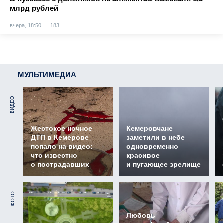
млрд рублей
вчера, 18:50
183
МУЛЬТИМЕДИА
ВИДЕО
Жестокое ночное
Кемеровчане
ДТП в Кемерове
заметили в небе
попало на видео:
одновременно
что известно
красивое
о пострадавших
и пугающее зрелище
ФОТО
Любовь