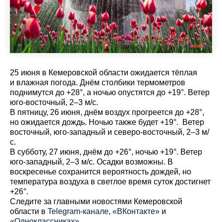
25 июня в Кемеровской области ожидается тёплая
и влажная погода. Днём столбики термометров
поднимутся до +28°, а ночью опустятся до +19°. Ветер
юго-восточный, 2–3 м/с.
В пятницу, 26 июня, днём воздух прогреется до +28°,
но ожидается дождь. Ночью также будет +19°. Ветер
восточный, юго-западный и северо-восточный, 2–3 м/
с.
В субботу, 27 июня, днём до +26°, ночью +19°. Ветер
юго-западный, 2–3 м/с. Осадки возможны. В
воскресенье сохранится вероятность дождей, но
температура воздуха в светлое время суток достигнет
+26°.
Cледите за главными новостями Кемеровской
области в
Telegram-канале
,
«ВКонтакте»
и
«Одноклассниках»
.