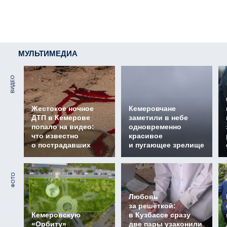
МУЛЬТИМЕДИА
ВИДЕО
Жестокое ночное
Кемеровчане
ДТП в Кемерове
заметили в небе
попало на видео:
одновременно
что известно
красивое
о пострадавших
и пугающее зрелище
ФОТО
Любовь
за решёткой:
Кемеровскую
в Кузбассе сразу
«Орбиту»
две пары узаконили