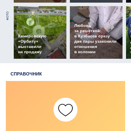
ФОТО
Любовь
за решёткой:
Кемеровскую
в Кузбассе сразу
«Орбиту»
две пары узаконили
выставили
отношения
на продажу
в колонии
СПРАВОЧНИК