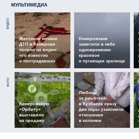
МУЛЬТИМЕДИА
ВИДЕО
Жестокое ночное
Кемеровчане
ДТП в Кемерове
заметили в небе
попало на видео:
одновременно
что известно
красивое
о пострадавших
и пугающее зрелище
ФОТО
Любовь
за решёткой:
Кемеровскую
в Кузбассе сразу
«Орбиту»
две пары узаконили
выставили
отношения
на продажу
в колонии