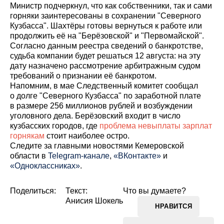
Министр подчеркнул, что как собственники, так и сами
горняки заинтересованы в сохранении "Северного
Кузбасса". Шахтёры готовы вернуться к работе или
продолжить её на "Берёзовской" и "Первомайской".
Согласно данным реестра сведений о банкротстве,
судьба компании будет решаться 12 августа: на эту
дату назначено рассмотрение арбитражным судом
требований о признании её банкротом.
Напомним, в мае Следственный комитет сообщал
о долге "Северного Кузбасса" по заработной плате
в размере 256 миллионов рублей и возбуждении
уголовного дела. Берёзовский входит в число
кузбасских городов, где
проблема невыплаты зарплат
горнякам
стоит наиболее остро.
Cледите за главными новостями Кемеровской
области в
Telegram-канале
,
«ВКонтакте»
и
«Одноклассниках»
.
Поделиться:
Текст:
Что вы думаете?
Анисия Шокель
НРАВИТСЯ