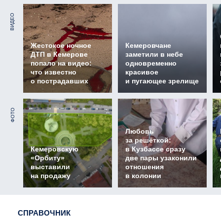
ВИДЕО
Жестокое ночное
Кемеровчане
ДТП в Кемерове
заметили в небе
попало на видео:
одновременно
что известно
красивое
о пострадавших
и пугающее зрелище
ФОТО
Любовь
за решёткой:
Кемеровскую
в Кузбассе сразу
«Орбиту»
две пары узаконили
выставили
отношения
на продажу
в колонии
СПРАВОЧНИК