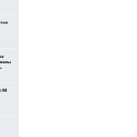
ются
ва
ржаны
ь
И-98
ь