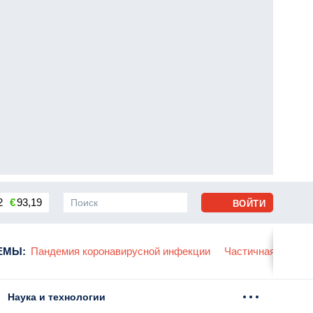
2
€
93,19
ВОЙТИ
сса
ЕМЫ
:
Пандемия коронавирусной инфекции
Частичная мобили
Наука и технологии