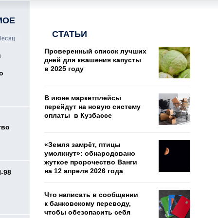
МОЕ
СТАТЬИ
есяц
Проверенный список лучших
и
дней для квашения капусты
в 2025 году
о
В июне маркетплейсы
перейдут на новую систему
оплаты в Кузбассе
тво
«Земля замрёт, птицы
умолкнут»: обнародовано
жуткое пророчество Ванги
на 12 апреля 2026 года
И-98
ь
Что написать в сообщении
к банковскому переводу,
чтобы обезопасить себя