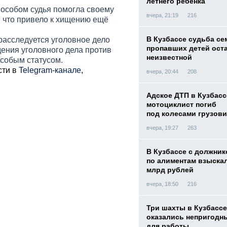
летнего ребенка
способом судья помогла своему
вчера, 21:19
216
, что привело к хищению ещё
В Кузбассе судьба с
расследуется уголовное дело
пропавших детей ост
ждения уголовного дела против
неизвестной
особым статусом.
сти в
Telegram-канале
,
вчера, 20:44
208
Адское ДТП в Кузбасс
мотоциклист погиб
под колесами грузови
вчера, 19:27
263
В Кузбассе с должник
по алиментам взыскал
млрд рублей
вчера, 18:50
216
Три шахты в Кузбассе
оказались непригодн
для работы