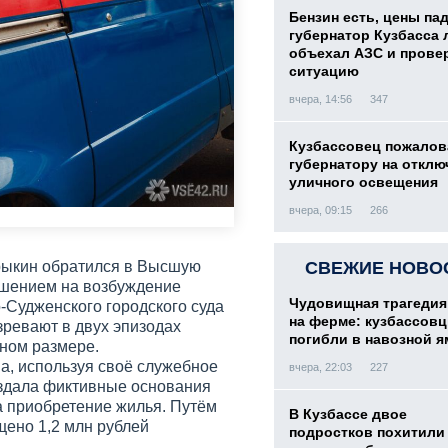
Бензин есть, цены па
губернатор Кузбасса 
объехал АЗС и прове
ситуацию
вчера, 14:56
347
Кузбассовец пожалов
губернатору на отклю
уличного освещения
вчера, 09:15
266
рыкин обратился в Высшую
СВЕЖИЕ НОВО
ешением на возбуждение
Чудовищная трагедия
-Судженского городского суда
на ферме: кузбассов
ревают в двух эпизодах
погибли в навозной я
ном размере.
а, используя своё служебное
вчера, 22:03
227
оздала фиктивные основания
а приобретение жилья. Путём
В Кузбассе двое
ено 1,2 млн рублей
подростков похитили 