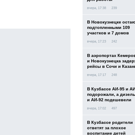
вчера, 17:38
239
В Новокузнецке оста
подтопленными 109
участков и 7 домов
вчера, 17:23
242
В аэропортах Кемеро
и Новокузнецка заде
рейсы в Сочи и Казан
вчера, 17:17
248
В Кузбассе АИ-95 и А
подорожали, а дизел
и АИ-92 подешевели
вчера, 17:02
497
В Кузбассе родители
ответят за плохое
воспитание детей