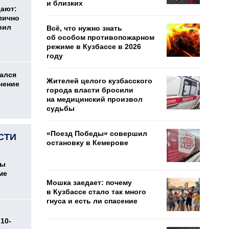
и близких
дают:
лично
рил
Всё, что нужно знать
об особом противопожарном
режиме в Кузбассе в 2026
году
ался
Жителей целого кузбасского
чение
города власти бросили
на медицинский произвол
судьбы
«Поезд Победы» совершил
СТИ
остановку в Кемерове
цы
ме
Мошка заедает: почему
в Кузбассе стало так много
гнуса и есть ли спасение
10-