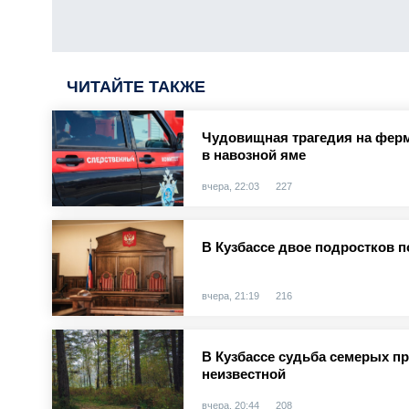
ЧИТАЙТЕ ТАКЖЕ
Чудовищная трагедия на ферм
в навозной яме
вчера, 22:03
227
В Кузбассе двое подростков п
вчера, 21:19
216
В Кузбассе судьба семерых п
неизвестной
вчера, 20:44
208