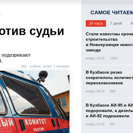
САМОЕ ЧИТАЕ
т
24 часа
7 дней
М
отив судьи
Стали известны срок
строительства
в Новокузнецке новог
завода
а подозревают
вчера, 10:23
1324
.
582
(сейчас читает 1 человек)
В Кузбассе резко
сократилось количес
первоклассников
вчера, 08:20
999
В Кузбассе АИ-95 и А
подорожали, а дизел
и АИ-92 подешевели
вчера, 17:02
497