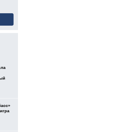
ила
ный
басс»
 игра