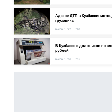
Адское ДТП в Кузбассе: мотоц
грузовика
вчера, 19:27
263
В Кузбассе с должников по а
рублей
вчера, 18:50
216