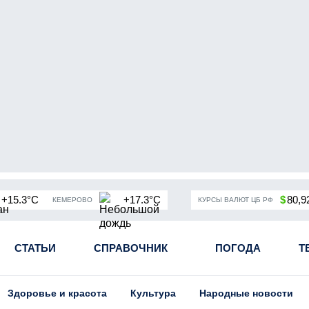
+15.3°C
+17.3°C
$
80,9
КЕМЕРОВО
КУРСЫ ВАЛЮТ ЦБ РФ
чная мобилизация в России
СТАТЬИ
СПРАВОЧНИК
Угольная промышленность Кузба
ПОГОДА
Т
Здоровье и красота
Культура
Народные новости