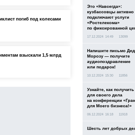
Это «Навсегда»:
кузбассовцы активно
подключают услуги
иклист погиб под колесами
«Ростелекома»
по фиксированной це
17.12.2024 14:49
13099
Напишите письмо Дед
лиментам взыскали 1,5 млрд
Морозу — получите
аудиопоздравление
или подарок!
10.12.2024 15:30
11856
Узнайте, как получить
для своего дела
на конференции «Гра
для Моего бизнеса!»
06.12.2024 16:18
11918
Шесть лет добрых де