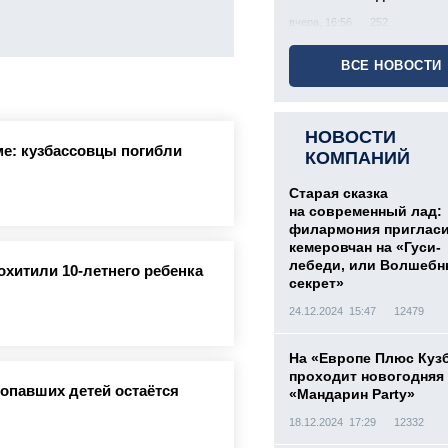
вчера, 16:56
252
ВСЕ НОВОСТИ
НОВОСТИ
е: кузбассовцы погибли
КОМПАНИЙ
Старая сказка
на современный лад:
филармония приглас
кемеровчан на «Гуси-
лебеди, или Волшеб
охитили 10-летнего ребенка
секрет»
24.12.2024 15:47
12479
На «Европе Плюс Куз
проходит новогодняя
ропавших детей остаётся
«Мандарин Party»
18.12.2024 17:29
12332