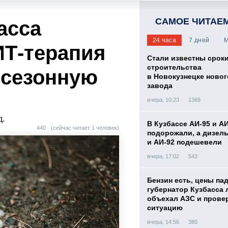
САМОЕ ЧИТАЕ
асса
24 часа
7 дней
М
ИТ-терапия
Стали известны срок
строительства
 сезонную
в Новокузнецке новог
завода
вчера, 10:23
1369
д.
В Кузбассе АИ-95 и А
440
(сейчас читает 1 человек)
подорожали, а дизел
и АИ-92 подешевели
вчера, 17:02
543
Бензин есть, цены па
губернатор Кузбасса 
объехал АЗС и прове
ситуацию
вчера, 14:56
380