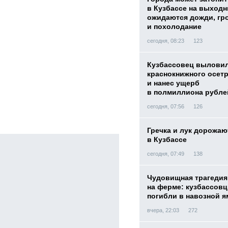
в Кузбассе на выход
ожидаются дожди, гр
и похолодание
сегодня, 08:23
123
Кузбассовец вылови
краснокнижного осет
и нанес ущерб
в полмиллиона рубле
сегодня, 07:56
126
Гречка и лук дорожаю
в Кузбассе
сегодня, 07:49
138
Чудовищная трагедия
на ферме: кузбассов
погибли в навозной я
вчера, 22:03
272