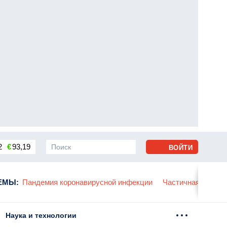
2
€
93,19
ВОЙТИ
сса
ЕМЫ
:
Пандемия коронавирусной инфекции
Частичная мобили
Наука и технологии