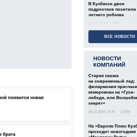
В Кузбассе двое
подростков похитили 
летнего ребенка
вчера, 21:19
266
ВСЕ НОВОСТИ
НОВОСТИ
КОМПАНИЙ
Старая сказка
на современный лад:
филармония приглас
кемеровчан на «Гуси-
вой появится новая
лебеди, или Волшеб
секрет»
24.12.2024 15:47
12479
На «Европе Плюс Куз
проходит новогодняя
в брата