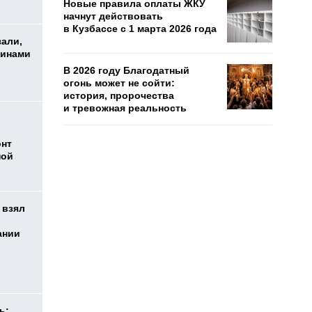
Новые правила оплаты ЖКУ
начнут действовать
в Кузбассе с 1 марта 2026 года
зали,
шинами
В 2026 году Благодатный
огонь может не сойти:
история, пророчества
и тревожная реальность
онт
ной
 взял
ании
ь: