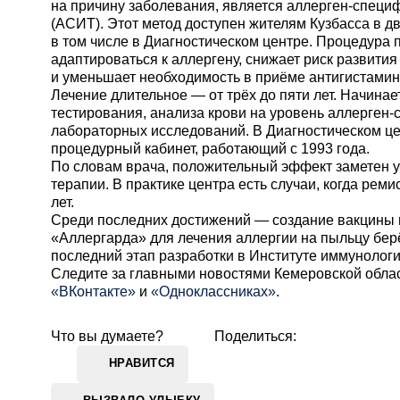
на причину заболевания, является аллерген-спец
(АСИТ). Этот метод доступен жителям Кузбасса в д
в том числе в Диагностическом центре. Процедура 
адаптироваться к аллергену, снижает риск развити
и уменьшает необходимость в приёме антигистами
Лечение длительное — от трёх до пяти лет. Начинае
тестирования, анализа крови на уровень аллерген-
лабораторных исследований. В Диагностическом це
процедурный кабинет, работающий с 1993 года.
По словам врача, положительный эффект заметен у
терапии. В практике центра есть случаи, когда рем
лет.
Среди последних достижений — создание вакцины 
«Аллергарда» для лечения аллергии на пыльцу бер
последний этап разработки в Институте иммунолог
Cледите за главными новостями Кемеровской обла
«ВКонтакте»
и
«Одноклассниках»
.
Что вы думаете?
Поделиться:
НРАВИТСЯ