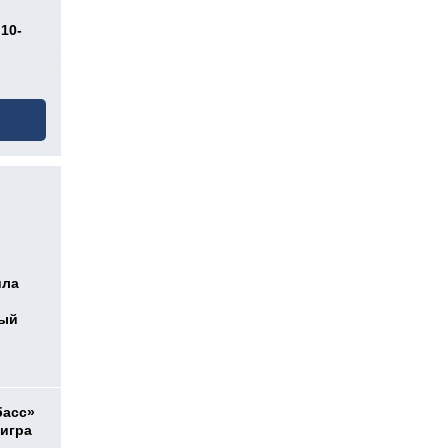
10-
ила
ный
басс»
 игра