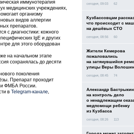
ифическая иммунотерапия
сегодня, 09:03
62
вух медицинских учреждениях,
помогает организму
Кузбассовцам расска
я новых видов аллергии
что происходит с ма
нных препаратов.
на дешёвых СТО
тся с диагностики: кожного
сегодня, 08:56
60
специфических IgE и других
нтре для этого оборудован
Жители Кемерова
же на начальном этапе
пожаловались
иссия сохранялась до десяти
на затянувшийся рем
улицы Веры Волоши
нового поколения
сегодня, 08:45
74
ёзы. Препарат проходит
ии ФМБА России.
Александр Бастрыкин
сти в
Telegram-канале
,
на контроль дело
о ненадлежащем оказ
медпомощи ребенку
из Кузбасса
сегодня, 08:26
113
Города может затопит