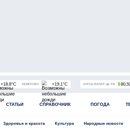
+18.8°C
+19.1°C
$
80,9
КЕМЕРОВО
КУРСЫ ВАЛЮТ ЦБ РФ
чная мобилизация в России
СТАТЬИ
СПРАВОЧНИК
Угольная промышленность Кузба
ПОГОДА
Т
Здоровье и красота
Культура
Народные новости