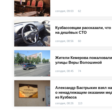
сегодня, 09:03
62
Кузбассовцам рассказали, чт
на дешёвых СТО
сегодня, 08:56
60
Жители Кемерова пожаловали
улицы Веры Волошиной
сегодня, 08:45
74
Александр Бастрыкин взял на
о ненадлежащем оказании ме
из Кузбасса
сегодня, 08:26
113