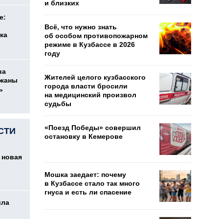
и близких
е:
Всё, что нужно знать
ка
об особом противопожарном
режиме в Кузбассе в 2026
году
ва
Жителей целого кузбасского
ржаны
города власти бросили
ь
на медицинский произвол
судьбы
«Поезд Победы» совершил
СТИ
остановку в Кемерове
 новая
Мошка заедает: почему
в Кузбассе стало так много
гнуса и есть ли спасение
ила