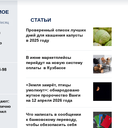
МОЕ
СТАТЬИ
есяц
Проверенный список лучших
и
дней для квашения капусты
в 2025 году
о
В июне маркетплейсы
перейдут на новую систему
оплаты в Кузбассе
И-98
ь
«Земля замрёт, птицы
умолкнут»: обнародовано
жуткое пророчество Ванги
на 12 апреля 2026 года
дают:
лично
рил
Что написать в сообщении
к банковскому переводу,
чтобы обезопасить себя