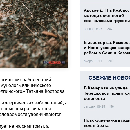
Адское ДТП в Кузбасс
мотоциклист погиб
под колесами грузови
вчера, 19:27
307
В аэропортах Кемеро
и Новокузнецка заде
рейсы в Сочи и Казан
вчера, 17:17
291
СВЕЖИЕ НОВО
ргических заболеваний,
иммунолог «Клинического
В Кемерове на улице
олпинского» Татьяна Кострова
Терешковой появится
.
остановка
х аллергических заболеваний, а
сегодня, 09:15
56
о временем развивается
болеваемости увеличиваются
Новокузнечанка всад
нож в брата
ует не на симптомы, а