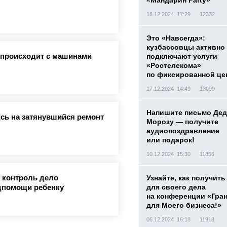
«Мандарин Party»
18.12.2024 17:29
12332
Это «Навсегда»:
кузбассовцы активно
о происходит с машинами
подключают услуги
«Ростелекома»
по фиксированной це
17.12.2024 14:49
13099
Напишите письмо Дед
сь на затянувшийся ремонт
Морозу — получите
аудиопоздравление
или подарок!
10.12.2024 15:30
11856
 контроль дело
Узнайте, как получить
дпомощи ребенку
для своего дела
на конференции «Гра
для Моего бизнеса!»
06.12.2024 16:18
11918