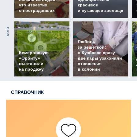
что известно
красивое
о пострадавших
и пугающее зрелище
ФОТО
Любовь
за решёткой:
Кемеровскую
в Кузбассе сразу
«Орбиту»
две пары узаконили
выставили
отношения
на продажу
в колонии
СПРАВОЧНИК