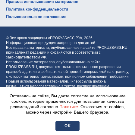
Правила использования материалов
Политика конфиденциальности
Пользовательское соглашение
© Все права защищены «ПРОКУЗБАСС.РУ»,
2026.
Информационная продукция запрещена для детей.
Все права на материалы, опубликованные на сайте PROKUZBASS.RU,
принадлежат редакции и охраняются в соответствии с
законодательством РФ.
Использование материалов, опубликованных на сайте
PROKUZBASS.RU, допускается только с письменного разрешения
правообладателя и с обязательной прямой гиперссылкой на страницу,
с которой материал заимствован, при полном соблюдении требований
Правил использования материалов. Гиперссылка должна
размещаться непосредственно в тексте, воспроизводящем
оригинальный материал PROKUZBASS.RU, до или после цитируемого
Оставаясь на сайте, Вы даете согласие на использование
блока.
cookies, которые применяются для повышения качества
рекомендаций согласно
Политике
. Отказаться от cookies,
можно через настройки Вашего браузера.
Разработка портала:
OK
Центр интернет-проектов «МОЁ!»