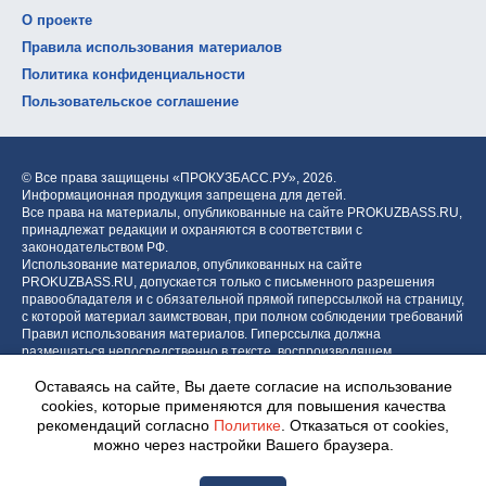
О проекте
Правила использования материалов
Политика конфиденциальности
Пользовательское соглашение
© Все права защищены «ПРОКУЗБАСС.РУ»,
2026.
Информационная продукция запрещена для детей.
Все права на материалы, опубликованные на сайте PROKUZBASS.RU,
принадлежат редакции и охраняются в соответствии с
законодательством РФ.
Использование материалов, опубликованных на сайте
PROKUZBASS.RU, допускается только с письменного разрешения
правообладателя и с обязательной прямой гиперссылкой на страницу,
с которой материал заимствован, при полном соблюдении требований
Правил использования материалов. Гиперссылка должна
размещаться непосредственно в тексте, воспроизводящем
оригинальный материал PROKUZBASS.RU, до или после цитируемого
Оставаясь на сайте, Вы даете согласие на использование
блока.
cookies, которые применяются для повышения качества
рекомендаций согласно
Политике
. Отказаться от cookies,
можно через настройки Вашего браузера.
Разработка портала: