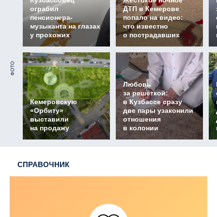
ограбил
ДТП в Кемерове
пенсионера-
попало на видео:
музыканта на глазах
что известно
у прохожих
о пострадавших
ФОТО
Любовь
за решёткой:
Кемеровскую
в Кузбассе сразу
«Орбиту»
две пары узаконили
выставили
отношения
на продажу
в колонии
СПРАВОЧНИК