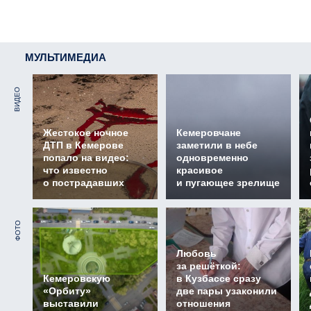
МУЛЬТИМЕДИА
ВИДЕО
Жестокое ночное
Кемеровчане
ДТП в Кемерове
заметили в небе
попало на видео:
одновременно
что известно
красивое
о пострадавших
и пугающее зрелище
ФОТО
Любовь
за решёткой:
Кемеровскую
в Кузбассе сразу
«Орбиту»
две пары узаконили
выставили
отношения