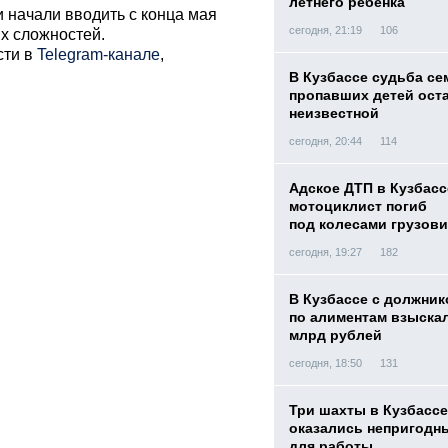
летнего ребенка
 начали вводить с конца мая
сегодня, 21:19
106
их сложностей.
сти в
Telegram-канале
,
В Кузбассе судьба с
пропавших детей ост
неизвестной
сегодня, 20:44
114
Адское ДТП в Кузбасс
мотоциклист погиб
под колесами грузови
сегодня, 19:27
182
В Кузбассе с должник
по алиментам взыскал
млрд рублей
сегодня, 18:50
131
Три шахты в Кузбассе
оказались непригодн
для работы