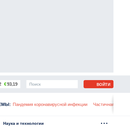
2
€
93,19
ВОЙТИ
сса
ЕМЫ
:
Пандемия коронавирусной инфекции
Частичная мобили
Наука и технологии