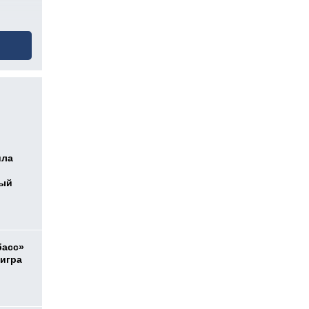
ила
ный
басс»
 игра