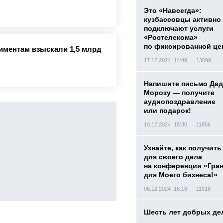
Это «Навсегда»:
кузбассовцы активно
подключают услуги
«Ростелекома»
по фиксированной це
лиментам взыскали 1,5 млрд
17.12.2024 14:49
13099
Напишите письмо Дед
Морозу — получите
аудиопоздравление
или подарок!
10.12.2024 15:30
11856
Узнайте, как получить
для своего дела
на конференции «Гра
для Моего бизнеса!»
06.12.2024 16:18
11918
Шесть лет добрых де