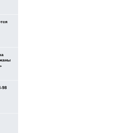
ются
ва
ржаны
ь
И-98
ь