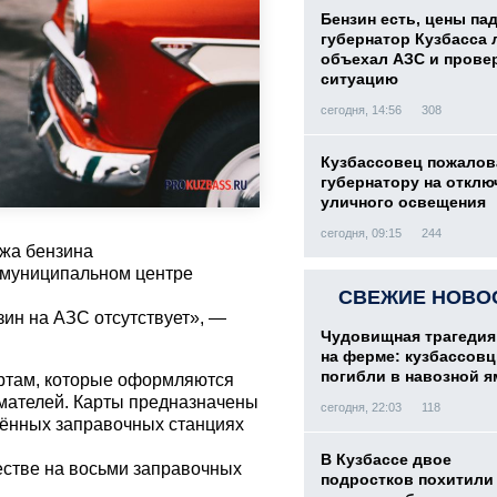
Бензин есть, цены па
губернатор Кузбасса 
объехал АЗС и прове
ситуацию
сегодня, 14:56
308
Кузбассовец пожалов
губернатору на отклю
уличного освещения
сегодня, 09:15
244
жа бензина
 муниципальном центре
СВЕЖИЕ НОВО
ин на АЗС отсутствует», —
Чудовищная трагедия
на ферме: кузбассов
погибли в навозной я
артам, которые оформляются
мателей. Карты предназначены
сегодня, 22:03
118
лённых заправочных станциях
В Кузбассе двое
естве на восьми заправочных
подростков похитили 