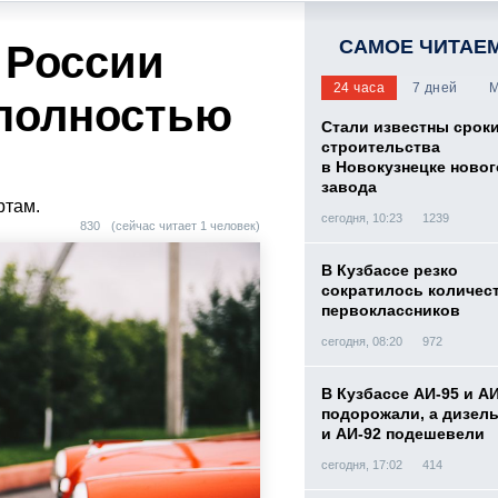
САМОЕ ЧИТАЕ
 России
24 часа
7 дней
М
 полностью
Стали известны срок
строительства
в Новокузнецке новог
завода
ртам.
сегодня, 10:23
1239
830
(сейчас читает 1 человек)
В Кузбассе резко
сократилось количес
первоклассников
сегодня, 08:20
972
В Кузбассе АИ-95 и А
подорожали, а дизел
и АИ-92 подешевели
сегодня, 17:02
414