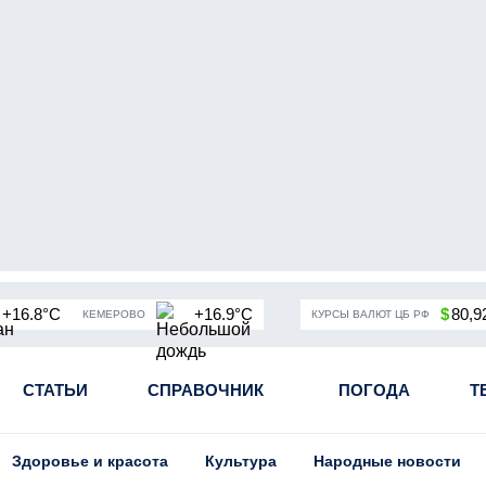
+16.8°C
+16.9°C
$
80,9
КЕМЕРОВО
КУРСЫ ВАЛЮТ ЦБ РФ
чная мобилизация в России
СТАТЬИ
СПРАВОЧНИК
Угольная промышленность Кузба
ПОГОДА
Т
Здоровье и красота
Культура
Народные новости