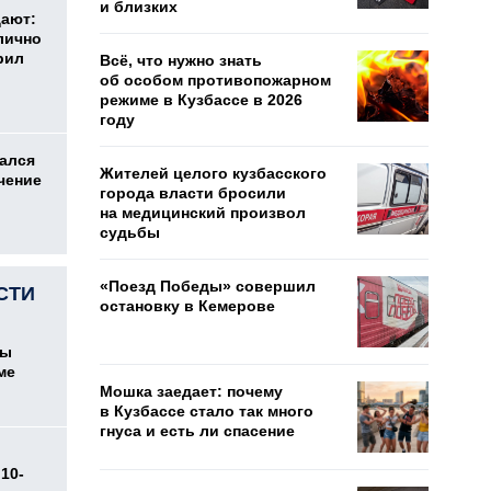
и близких
дают:
лично
рил
Всё, что нужно знать
об особом противопожарном
режиме в Кузбассе в 2026
году
ался
Жителей целого кузбасского
чение
города власти бросили
на медицинский произвол
судьбы
«Поезд Победы» совершил
СТИ
остановку в Кемерове
цы
ме
Мошка заедает: почему
в Кузбассе стало так много
гнуса и есть ли спасение
10-