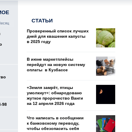
МОЕ
СТАТЬИ
есяц
Проверенный список лучших
и
дней для квашения капусты
в 2025 году
о
В июне маркетплейсы
перейдут на новую систему
оплаты в Кузбассе
тво
«Земля замрёт, птицы
умолкнут»: обнародовано
жуткое пророчество Ванги
на 12 апреля 2026 года
И-98
ь
Что написать в сообщении
к банковскому переводу,
чтобы обезопасить себя