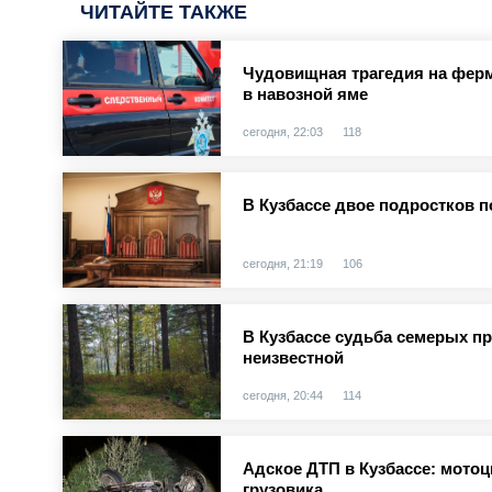
ЧИТАЙТЕ ТАКЖЕ
Чудовищная трагедия на ферм
в навозной яме
сегодня, 22:03
118
В Кузбассе двое подростков п
сегодня, 21:19
106
В Кузбассе судьба семерых п
неизвестной
сегодня, 20:44
114
Адское ДТП в Кузбассе: мотоц
грузовика