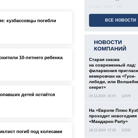
сегодня, 16:56
192
е: кузбассовцы погибли
ВСЕ НОВОСТИ
НОВОСТИ
КОМПАНИЙ
охитили 10-летнего ребенка
Старая сказка
на современный лад:
филармония приглас
кемеровчан на «Гуси-
лебеди, или Волшеб
секрет»
ропавших детей остаётся
24.12.2024 15:47
12479
На «Европе Плюс Куз
проходит новогодняя
«Мандарин Party»
18.12.2024 17:29
12332
иклист погиб под колесами