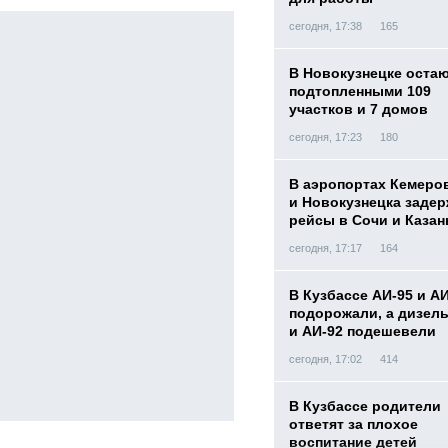
сегодня, 17:38
165
В Новокузнецке оста
подтопленными 109
участков и 7 домов
сегодня, 17:23
180
В аэропортах Кемеро
и Новокузнецка заде
рейсы в Сочи и Казан
сегодня, 17:17
164
В Кузбассе АИ-95 и А
подорожали, а дизел
и АИ-92 подешевели
сегодня, 17:02
414
В Кузбассе родители
ответят за плохое
воспитание детей