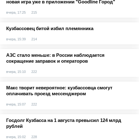
новая игра уже в приложении "Goodline Город"
вчера, 17:25
215
Кузбассовец битой избил племянника
вчера, 15:39
214
АЗС стало меньше: в России наблюдается
сокращение заправок и операторов
вчера, 15:10
222
Макс творит невероятное: кузбассовца смогут
оплачивать проезд мессенджером
вчера, 15:07
222
Госдолг Кузбасса на 1 августа превысил 124 млрд
рублей
вчера, 15:02
228