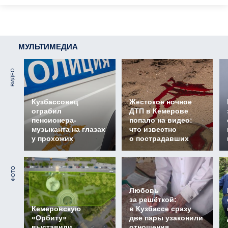
МУЛЬТИМЕДИА
ВИДЕО
Кузбассовец
Жестокое ночное
ограбил
ДТП в Кемерове
пенсионера-
попало на видео:
музыканта на глазах
что известно
у прохожих
о пострадавших
ФОТО
Любовь
за решёткой:
Кемеровскую
в Кузбассе сразу
«Орбиту»
две пары узаконили
выставили
отношения