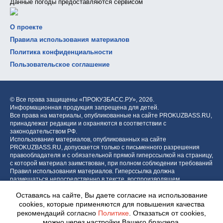
Данные погоды предоставляются сервисом
О проекте
Правила использования материалов
Политика конфиденциальности
Пользовательское соглашение
© Все права защищены «ПРОКУЗБАСС.РУ»,
2026.
Информационная продукция запрещена для детей.
Все права на материалы, опубликованные на сайте PROKUZBASS.RU,
принадлежат редакции и охраняются в соответствии с
законодательством РФ.
Использование материалов, опубликованных на сайте
PROKUZBASS.RU, допускается только с письменного разрешения
правообладателя и с обязательной прямой гиперссылкой на страницу,
с которой материал заимствован, при полном соблюдении требований
Правил использования материалов. Гиперссылка должна
размещаться непосредственно в тексте, воспроизводящем
оригинальный материал PROKUZBASS.RU, до или после цитируемого
Оставаясь на сайте, Вы даете согласие на использование
блока.
cookies, которые применяются для повышения качества
рекомендаций согласно
Политике
. Отказаться от cookies,
можно через настройки Вашего браузера.