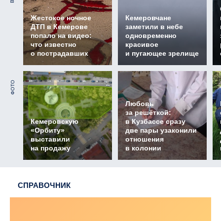
Жестокое ночное
Кемеровчане
ДТП в Кемерове
заметили в небе
попало на видео:
одновременно
что известно
красивое
о пострадавших
и пугающее зрелище
ФОТО
Любовь
за решёткой:
Кемеровскую
в Кузбассе сразу
«Орбиту»
две пары узаконили
выставили
отношения
на продажу
в колонии
СПРАВОЧНИК