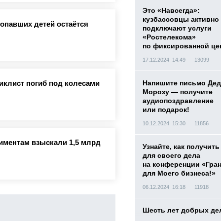
Это «Навсегда»:
кузбассовцы активно
ропавших детей остаётся
подключают услуги
«Ростелекома»
по фиксированной це
17.12.2024 14:49
13099
Напишите письмо Дед
иклист погиб под колесами
Морозу — получите
аудиопоздравление
или подарок!
10.12.2024 15:30
11856
лиментам взыскали 1,5 млрд
Узнайте, как получить
для своего дела
на конференции «Гра
для Моего бизнеса!»
06.12.2024 16:18
11918
Шесть лет добрых де