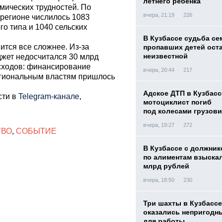
летнего ребенка
мических трудностей. По
вчера, 21:19
226
 регионе числилось 1083
го типа и 1040 сельских
В Кузбассе судьба с
тся все сложнее. Из-за
пропавших детей ост
неизвестной
жет недосчитался 30 млрд
сходов: финансирование
вчера, 20:44
217
егиональным властям пришлось
Адское ДТП в Кузбасс
сти в
Telegram-канале
,
мотоциклист погиб
под колесами грузови
вчера, 19:27
272
ТВО
,
СОБЫТИЕ
В Кузбассе с должник
по алиментам взыскал
млрд рублей
вчера, 18:50
230
Три шахты в Кузбассе
оказались непригодн
для работы