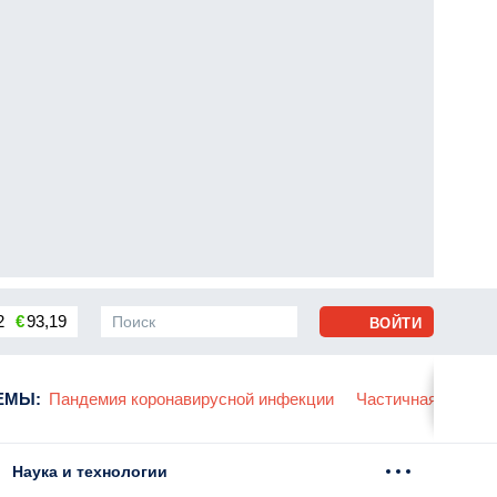
2
€
93,19
ВОЙТИ
сса
ЕМЫ
:
Пандемия коронавирусной инфекции
Частичная мобили
Наука и технологии