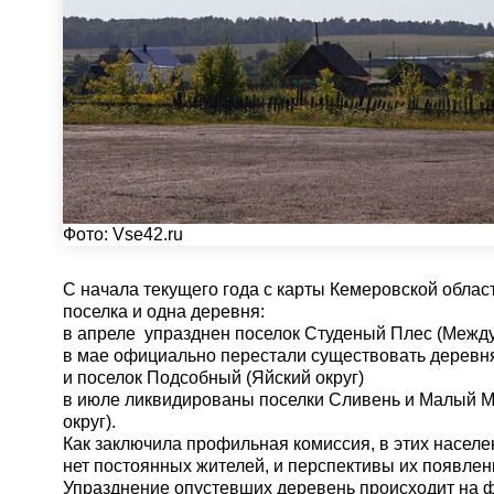
Фото:
Vse42.ru
С начала текущего года с карты Кемеровской обла
поселка и одна деревня:
в апреле упразднен поселок Студеный Плес (Между
в мае официально перестали существовать деревня
и поселок Подсобный (Яйский округ)
в июле ликвидированы поселки Сливень и Малый М
округ).
Как заключила профильная комиссия, в этих насел
нет постоянных жителей, и перспективы их появлен
Упразднение опустевших деревень происходит на 