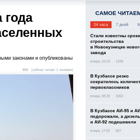
САМОЕ ЧИТАЕ
а года
24 часа
7 дней
М
аселенных
Стали известны срок
строительства
в Новокузнецке новог
завода
ными законами и опубликованы
вчера, 10:23
1339
868
(сейчас читает 1 человек)
В Кузбассе резко
сократилось количес
первоклассников
вчера, 08:20
1002
В Кузбассе АИ-95 и А
подорожали, а дизел
и АИ-92 подешевели
вчера, 17:02
507