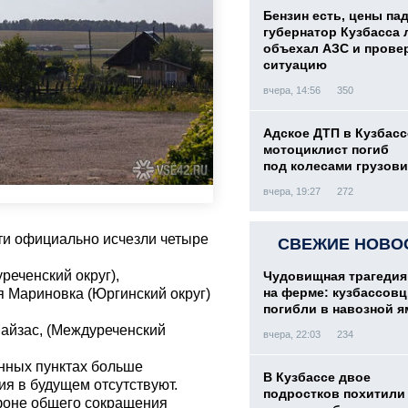
Бензин есть, цены па
губернатор Кузбасса 
объехал АЗС и прове
ситуацию
вчера, 14:56
350
Адское ДТП в Кузбасс
мотоциклист погиб
под колесами грузови
вчера, 19:27
272
сти официально исчезли четыре
СВЕЖИЕ НОВО
реченский округ),
Чудовищная трагедия
на ферме: кузбассов
 Мариновка (Юргинский округ)
погибли в навозной я
айзас, (Междуреченский
вчера, 22:03
234
енных пунктах больше
В Кузбассе двое
ия в будущем отсутствуют.
подростков похитили 
фоне общего сокращения