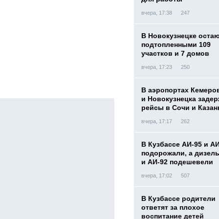
вчера, 17:38
247
В Новокузнецке оста
подтопленными 109
участков и 7 домов
вчера, 17:23
250
В аэропортах Кемеро
и Новокузнецка заде
рейсы в Сочи и Казан
вчера, 17:17
262
В Кузбассе АИ-95 и А
подорожали, а дизел
и АИ-92 подешевели
вчера, 17:02
507
В Кузбассе родители
ответят за плохое
воспитание детей