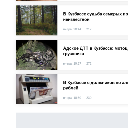
В Кузбассе судьба семерых п
неизвестной
вчера, 20:44
217
Адское ДТП в Кузбассе: мотоц
грузовика
вчера, 19:27
272
В Кузбассе с должников по а
рублей
вчера, 18:50
230