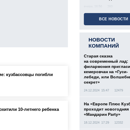
вчера, 16:56
260
ВСЕ НОВОСТИ
НОВОСТИ
КОМПАНИЙ
Старая сказка
на современный лад:
филармония приглас
кемеровчан на «Гуси-
е: кузбассовцы погибли
лебеди, или Волшеб
секрет»
24.12.2024 15:47
12479
На «Европе Плюс Куз
проходит новогодняя
охитили 10-летнего ребенка
«Мандарин Party»
18.12.2024 17:29
12332