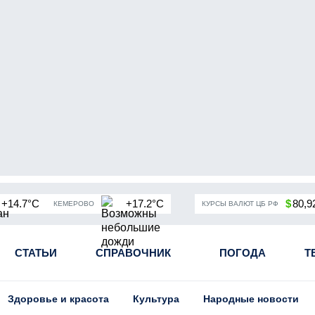
+14.7°C
+17.2°C
$
80,9
КЕМЕРОВО
КУРСЫ ВАЛЮТ ЦБ РФ
чная мобилизация в России
СТАТЬИ
СПРАВОЧНИК
Угольная промышленность Кузба
ПОГОДА
Т
Здоровье и красота
Культура
Народные новости