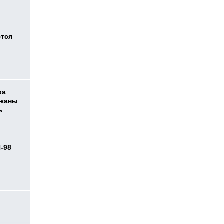
ются
ва
ржаны
ь
И-98
ь