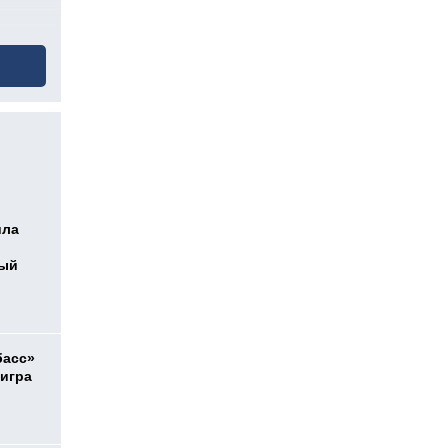
ила
ный
басс»
 игра