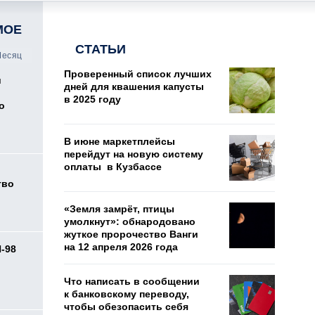
МОЕ
СТАТЬИ
есяц
Проверенный список лучших
и
дней для квашения капусты
в 2025 году
о
В июне маркетплейсы
перейдут на новую систему
оплаты в Кузбассе
тво
«Земля замрёт, птицы
умолкнут»: обнародовано
жуткое пророчество Ванги
на 12 апреля 2026 года
И-98
ь
Что написать в сообщении
к банковскому переводу,
чтобы обезопасить себя