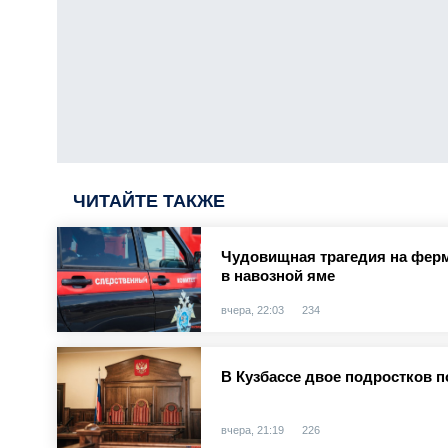
ЧИТАЙТЕ ТАКЖЕ
Чудовищная трагедия на ферм
в навозной яме
вчера, 22:03
234
В Кузбассе двое подростков п
вчера, 21:19
226