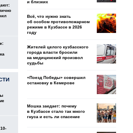
и близких
дают:
лично
рил
Всё, что нужно знать
об особом противопожарном
режиме в Кузбассе в 2026
году
е:
Жителей целого кузбасского
города власти бросили
ка
на медицинский произвол
судьбы
«Поезд Победы» совершил
СТИ
остановку в Кемерове
цы
ме
Мошка заедает: почему
в Кузбассе стало так много
гнуса и есть ли спасение
10-