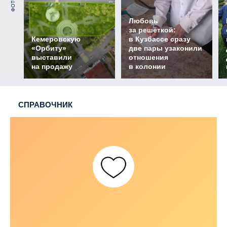
ФОТО
Любовь
за решёткой:
Кемеровскую
в Кузбассе сразу
«Орбиту»
две пары узаконили
выставили
отношения
на продажу
в колонии
СПРАВОЧНИК