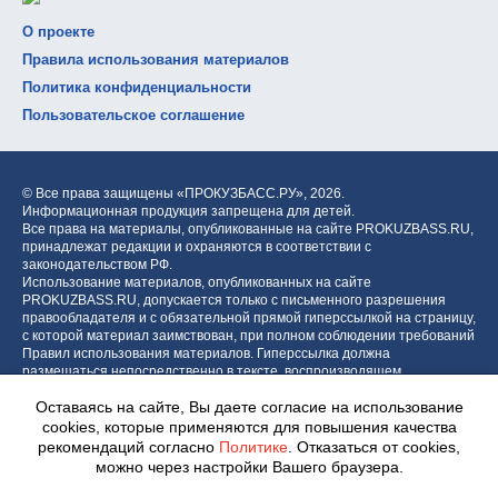
О проекте
Правила использования материалов
Политика конфиденциальности
Пользовательское соглашение
© Все права защищены «ПРОКУЗБАСС.РУ»,
2026.
Информационная продукция запрещена для детей.
Все права на материалы, опубликованные на сайте PROKUZBASS.RU,
принадлежат редакции и охраняются в соответствии с
законодательством РФ.
Использование материалов, опубликованных на сайте
PROKUZBASS.RU, допускается только с письменного разрешения
правообладателя и с обязательной прямой гиперссылкой на страницу,
с которой материал заимствован, при полном соблюдении требований
Правил использования материалов. Гиперссылка должна
размещаться непосредственно в тексте, воспроизводящем
оригинальный материал PROKUZBASS.RU, до или после цитируемого
Оставаясь на сайте, Вы даете согласие на использование
блока.
cookies, которые применяются для повышения качества
рекомендаций согласно
Политике
. Отказаться от cookies,
можно через настройки Вашего браузера.