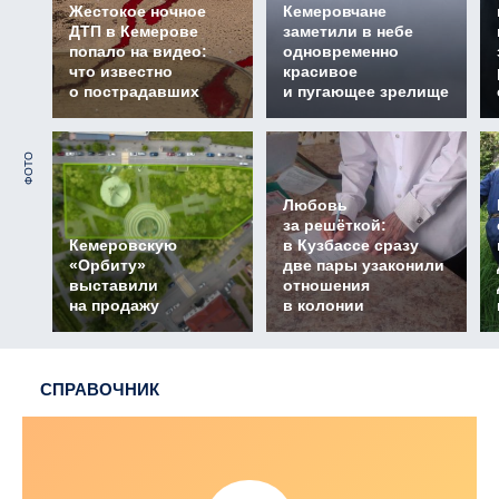
Жестокое ночное
Кемеровчане
ДТП в Кемерове
заметили в небе
попало на видео:
одновременно
что известно
красивое
о пострадавших
и пугающее зрелище
ФОТО
Любовь
за решёткой:
Кемеровскую
в Кузбассе сразу
«Орбиту»
две пары узаконили
выставили
отношения
на продажу
в колонии
СПРАВОЧНИК